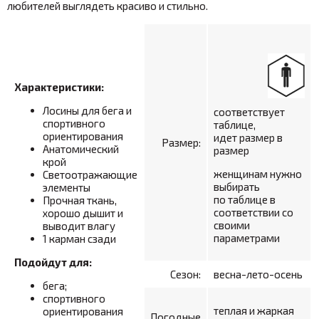
любителей выглядеть красиво и стильно.
Характеристики:
Лосины для бега и
соответствует
спортивного
таблице,
ориентирования
идет размер в
Размер:
Анатомический
размер
крой
женщинам нужно
Светоотражающие
выбирать
элементы
по таблице в
Прочная ткань,
соответствии со
хорошо дышит и
своими
выводит влагу
параметрами
1 карман сзади
Подойдут для:
Сезон:
весна-лето-осень
бега;
спортивного
теплая и жаркая
ориентирования
Погодные