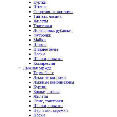
Куртки
Штаны
Спортивные костюмы
Тайтсы, лосины
Жилеты
Толстовки
Лонгсливы, рубашки
Футболки
Майки
Шорты
Нижнее белье
Носки
Шапки, повязки
Компрессия
Лыжная одежда
Термобелье
Лыжные костюмы
Лыжные комбинезоны
Куртки
Брюки, штаны
Жилеты
Флис, толстовки
Шапки, повязки
Перчатки, варежки
Носки