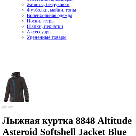
Жилеты, безрукавки
Футболки, майки, топы
Волейбольная одежда
Носки, гетры
Шапки, перчатки
Аксессуары
Уцененные товары
Главная
Мужчинам
Горнолыжная одежда
Куртки горнолыжные
Лыжная куртка 8848 Altitude
Asteroid Softshell Jacket Blue