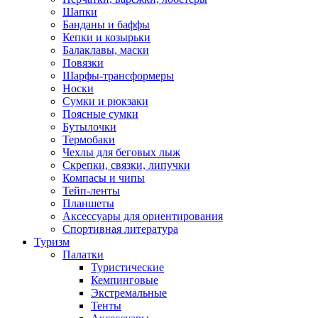
Шапки
Банданы и баффы
Кепки и козырьки
Балаклавы, маски
Повязки
Шарфы-трансформеры
Носки
Сумки и рюкзаки
Поясные сумки
Бутылочки
Термобаки
Чехлы для беговых лыж
Скрепки, связки, липучки
Компасы и чипы
Тейп-ленты
Планшеты
Аксессуары для ориентирования
Спортивная литература
Туризм
Палатки
Туристические
Кемпинговые
Экстремальные
Тенты