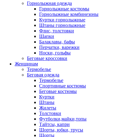
Горнолыжная одежда
Горнолыжные костюмы
Горнолыжные комбинезоны
Куртки горнолыжные
Штаны горнолыжные
Флис, толстовки
Шапки
Балаклавы, бафы
Перчатки, варежки
Носки, гольфы
Беговые кроссовки
Женщинам
Термобелье
Беговая одежда
Термобелье
Спортивные костюмы
Беговые костюмы
Куртки
Штаны
Жилеты
Толстовки
Футболки,майки,топы
Тайтсы, капри
Шорты, юбки, трусы
Шорты