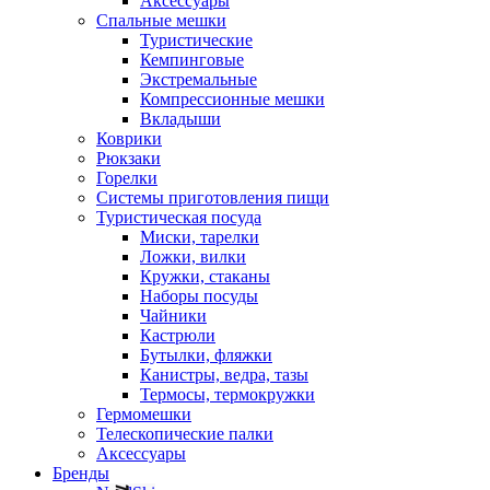
Аксессуары
Спальные мешки
Туристические
Кемпинговые
Экстремальные
Компрессионные мешки
Вкладыши
Коврики
Рюкзаки
Горелки
Системы приготовления пищи
Туристическая посуда
Миски, тарелки
Ложки, вилки
Кружки, стаканы
Наборы посуды
Чайники
Кастрюли
Бутылки, фляжки
Канистры, ведра, тазы
Термосы, термокружки
Гермомешки
Телескопические палки
Аксессуары
Бренды