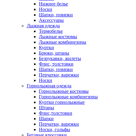
Нижнее белье
Носки
Шапки, повязки
Аксессуары
Лыжная одежда
Термобелье
Лыжные костюмы
Лыжные комбинезоны
Куртки
Брюки, штаны
Безрукавки, жилеты
Флис, толстовки
Шапки, повязки
Перчатки, варежки
Носки
Горнолыжная одежда
Горнолыжные костюмы
Горнолыжные комбинезоны
Куртки горнолыжные
Штаны
Флис,толстовки
Шапки
Перчатки, варежки
Носки, гольфы
Беговые кроссовки