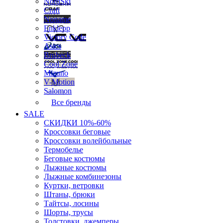
NordSki
Craft
Noname
Enklepp
Victory Code
Asics
Brubeck
Cool Zone
Mizuno
V-Motion
Salomon
Все бренды
SALE
СКИДКИ 10%-60%
Кроссовки беговые
Кроссовки волейбольные
Термобелье
Беговые костюмы
Лыжные костюмы
Лыжные комбинезоны
Куртки, ветровки
Штаны, брюки
Тайтсы, лосины
Шорты, трусы
Толстовки, джемперы