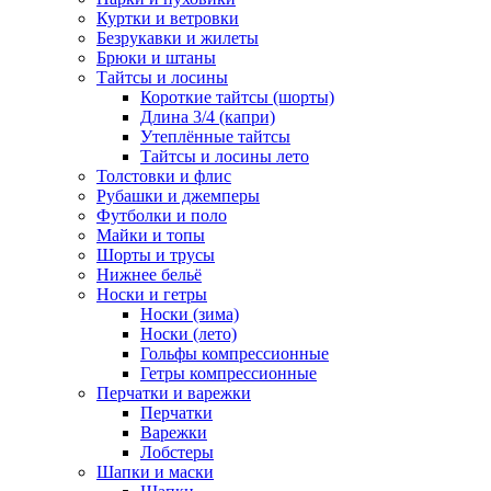
Куртки и ветровки
Безрукавки и жилеты
Брюки и штаны
Тайтсы и лосины
Короткие тайтсы (шорты)
Длина 3/4 (капри)
Утеплённые тайтсы
Тайтсы и лосины лето
Толстовки и флис
Рубашки и джемперы
Футболки и поло
Майки и топы
Шорты и трусы
Нижнее бельё
Носки и гетры
Носки (зима)
Носки (лето)
Гольфы компрессионные
Гетры компрессионные
Перчатки и варежки
Перчатки
Варежки
Лобстеры
Шапки и маски