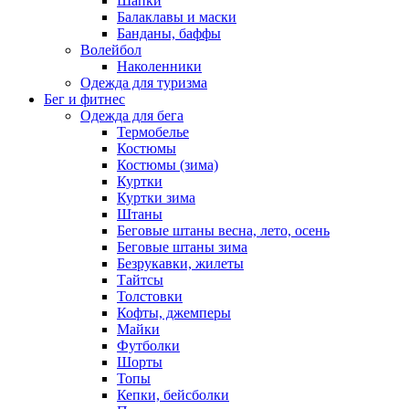
Шапки
Балаклавы и маски
Банданы, баффы
Волейбол
Наколенники
Одежда для туризма
Бег и фитнес
Одежда для бега
Термобелье
Костюмы
Костюмы (зима)
Куртки
Куртки зима
Штаны
Беговые штаны весна, лето, осень
Беговые штаны зима
Безрукавки, жилеты
Тайтсы
Толстовки
Кофты, джемперы
Майки
Футболки
Шорты
Топы
Кепки, бейсболки