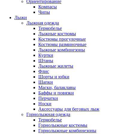
Ориентирование
Компасы
Чипы
Лыжи
Лыжная одежда
Термобелье
Лыжные костюмы
Костюмы прогулочные
Костюмы разминочные
Лыжные комбинезоны
Куртки
Штаны
Лыжные жилеты
Флис
Шорты и юбки
Шапки
Маски, балаклавы
Баффы и повязки
Перчатки
Носки
Аксессуары для беговых лыж
Горнолыжная одежда
Термобелье
Горнолыжные костюмы
Горнолыжные комбинезоны