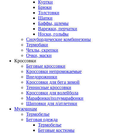
Куртки
Брюки
Толстовки
Шапки
Баффы, шлемы
Варежки, перчатки
Носки, гольфы
Сноубордические комбинезоны
Термобаки
Чехлы, скрепки
Очки, маски
Кроссовки
Беговые кроссовки
Кроссовки непромокаемые
Внедорожники
Кроссовки для бега зимой
Теннисные кроссовки
Кроссовки для волейбола
Марафонки/полумарафонки
Шиповки для л/атлетики
Мужчинам
Термобелье
Беговая одежда
Термобелье
Беговые костюмы