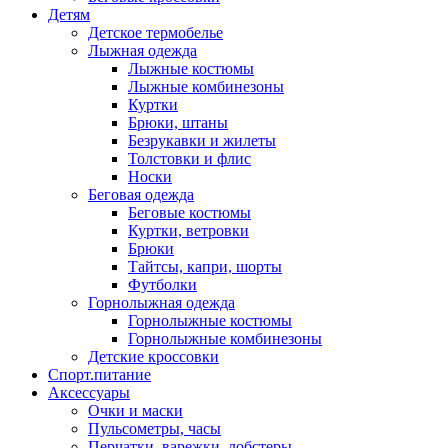
Детям
Детское термобелье
Лыжная одежда
Лыжные костюмы
Лыжные комбинезоны
Куртки
Брюки, штаны
Безрукавки и жилеты
Толстовки и флис
Носки
Беговая одежда
Беговые костюмы
Куртки, ветровки
Брюки
Тайтсы, капри, шорты
Футболки
Горнолыжная одежда
Горнолыжные костюмы
Горнолыжные комбинезоны
Детские кроссовки
Спорт.питание
Аксессуары
Очки и маски
Пульсометры, часы
Перчатки, варежки, лобстеры