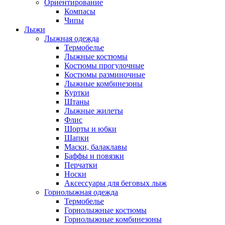
Ориентирование
Компасы
Чипы
Лыжи
Лыжная одежда
Термобелье
Лыжные костюмы
Костюмы прогулочные
Костюмы разминочные
Лыжные комбинезоны
Куртки
Штаны
Лыжные жилеты
Флис
Шорты и юбки
Шапки
Маски, балаклавы
Баффы и повязки
Перчатки
Носки
Аксессуары для беговых лыж
Горнолыжная одежда
Термобелье
Горнолыжные костюмы
Горнолыжные комбинезоны