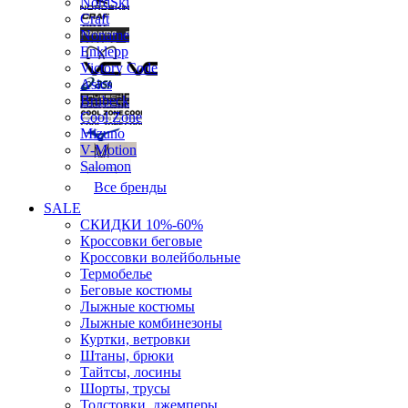
NordSki
Craft
Noname
Enklepp
Victory Code
Asics
Brubeck
Cool Zone
Mizuno
V-Motion
Salomon
Все бренды
SALE
СКИДКИ 10%-60%
Кроссовки беговые
Кроссовки волейбольные
Термобелье
Беговые костюмы
Лыжные костюмы
Лыжные комбинезоны
Куртки, ветровки
Штаны, брюки
Тайтсы, лосины
Шорты, трусы
Толстовки, джемперы