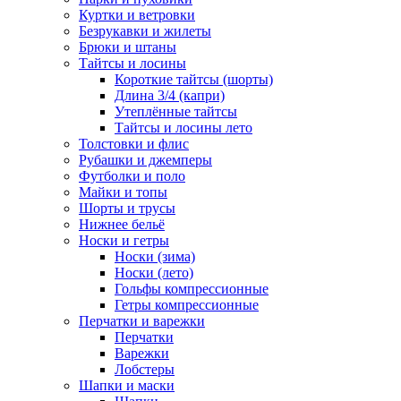
Куртки и ветровки
Безрукавки и жилеты
Брюки и штаны
Тайтсы и лосины
Короткие тайтсы (шорты)
Длина 3/4 (капри)
Утеплённые тайтсы
Тайтсы и лосины лето
Толстовки и флис
Рубашки и джемперы
Футболки и поло
Майки и топы
Шорты и трусы
Нижнее бельё
Носки и гетры
Носки (зима)
Носки (лето)
Гольфы компрессионные
Гетры компрессионные
Перчатки и варежки
Перчатки
Варежки
Лобстеры
Шапки и маски