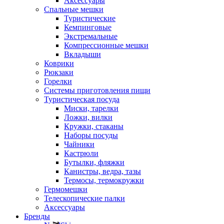
Аксессуары
Спальные мешки
Туристические
Кемпинговые
Экстремальные
Компрессионные мешки
Вкладыши
Коврики
Рюкзаки
Горелки
Системы приготовления пищи
Туристическая посуда
Миски, тарелки
Ложки, вилки
Кружки, стаканы
Наборы посуды
Чайники
Кастрюли
Бутылки, фляжки
Канистры, ведра, тазы
Термосы, термокружки
Гермомешки
Телескопические палки
Аксессуары
Бренды