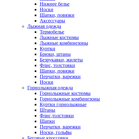
Нижнее белье
Носки
Шапки, повязки
Аксессуары
Лыжная одежда
Термобелье
Лыжные костюмы
Лыжные комбинезоны
Куртки
Брюки, штаны
Безрукавки, жилеты
Флис, толстовки
Шапки, повязки
Перчатки, варежки
Носки
Горнолыжная одежда
Горнолыжные костюмы
Горнолыжные комбинезоны
Куртки горнолыжные
Штаны
Флис,толстовки
Шапки
Перчатки, варежки
Носки, гольфы
Беговые кроссовки