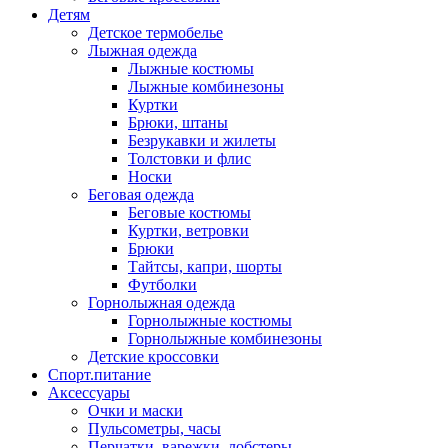
Детям
Детское термобелье
Лыжная одежда
Лыжные костюмы
Лыжные комбинезоны
Куртки
Брюки, штаны
Безрукавки и жилеты
Толстовки и флис
Носки
Беговая одежда
Беговые костюмы
Куртки, ветровки
Брюки
Тайтсы, капри, шорты
Футболки
Горнолыжная одежда
Горнолыжные костюмы
Горнолыжные комбинезоны
Детские кроссовки
Спорт.питание
Аксессуары
Очки и маски
Пульсометры, часы
Перчатки, варежки, лобстеры