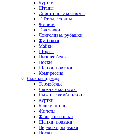
Куртки
Штаны
Спортивные костюмы
Тайтсы, лосины
Жилеты
Толстовки
Лонгсливы, рубашки
Футболки
Майки
Шорты
Нижнее белье
Носки
Шапки, повязки
Компрессия
Лыжная одежда
Термобелье
Лыжные костюмы
Лыжные комбинезоны
Куртки
Брюки, штаны
Жилеты
Флис, толстовки
Шапки, повязки
Перчатки, варежки
Носки