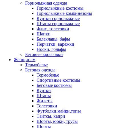
Горнолыжная одежда
Горнолыжные костюмы
Горнолыжные комбинезоны
Куртки горнолыжные
Штаны горнолыжные
Флис, толстовки
Шапки
Балаклавы, бафы
Перчатки, варежки
Носки, гольфы
Беговые кроссовки
Женщинам
Термобелье
Беговая одежда
Термобелье
Спортивные костюмы
Беговые костюмы
Куртки
Штаны
Жилеты
Толстовки
Футболки,майки,топы
Тайтсы, капри
Шорты, юбки, трусы
Шорты