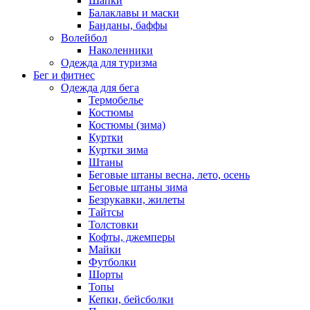
Шапки
Балаклавы и маски
Банданы, баффы
Волейбол
Наколенники
Одежда для туризма
Бег и фитнес
Одежда для бега
Термобелье
Костюмы
Костюмы (зима)
Куртки
Куртки зима
Штаны
Беговые штаны весна, лето, осень
Беговые штаны зима
Безрукавки, жилеты
Тайтсы
Толстовки
Кофты, джемперы
Майки
Футболки
Шорты
Топы
Кепки, бейсболки