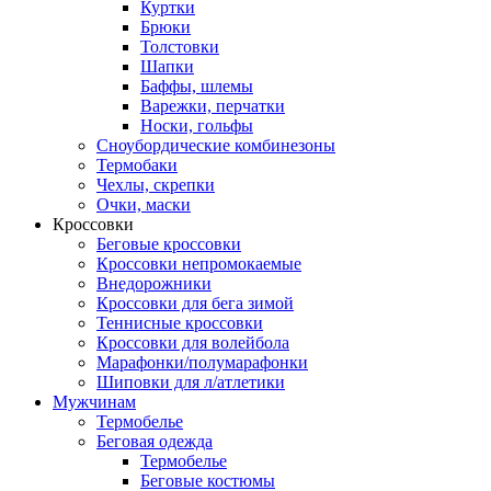
Куртки
Брюки
Толстовки
Шапки
Баффы, шлемы
Варежки, перчатки
Носки, гольфы
Сноубордические комбинезоны
Термобаки
Чехлы, скрепки
Очки, маски
Кроссовки
Беговые кроссовки
Кроссовки непромокаемые
Внедорожники
Кроссовки для бега зимой
Теннисные кроссовки
Кроссовки для волейбола
Марафонки/полумарафонки
Шиповки для л/атлетики
Мужчинам
Термобелье
Беговая одежда
Термобелье
Беговые костюмы