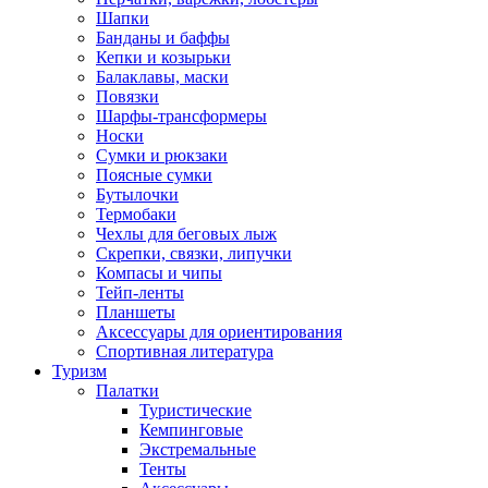
Шапки
Банданы и баффы
Кепки и козырьки
Балаклавы, маски
Повязки
Шарфы-трансформеры
Носки
Сумки и рюкзаки
Поясные сумки
Бутылочки
Термобаки
Чехлы для беговых лыж
Скрепки, связки, липучки
Компасы и чипы
Тейп-ленты
Планшеты
Аксессуары для ориентирования
Спортивная литература
Туризм
Палатки
Туристические
Кемпинговые
Экстремальные
Тенты