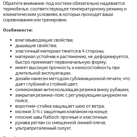
Обратите внимание: под костюм обязательно надевается
термобелье, соответствующее температурному режиму и
климатическим условиям, в которых проходят ваши
соревнования или тренировки.
Особенности:
влаговыводящие свойства;
дышащие свойства;
эластичный материал тянется в 4 стороны;
материал устойчив к растяжению, не деформируется,
быстро принимает первоначальную форму;
имеет высокую прочность и износостойкость при
длительной эксплуатации;
дизайн нанесен методом сублимационной печати, что
дает глубокий и стойкий цвет;
силиконовая антискользящая резинка внизу рубашки;
закрытая резинка-пояс с регулирующим шнурком на
поясе;
воротник-стойка защищает шею от ветра;
молния 3/4 с защитным клапаном на конце;
плоские швы flatlock: прочные и эластичные;
рукава реглан со смещенной линией плеча;
ультраприталенный силуэт.