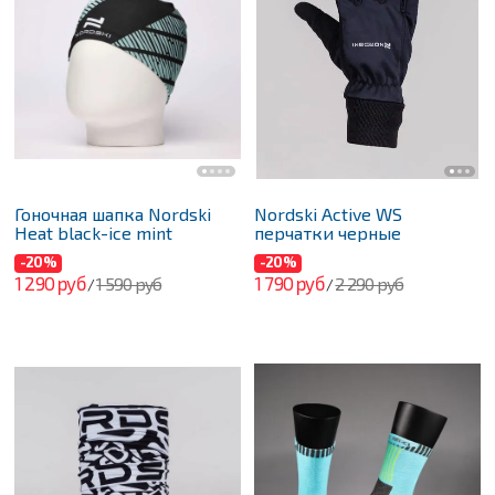
Гоночная шапка Nordski
Nordski Active WS
Heat black-ice mint
перчатки черные
-20%
-20%
1 290 руб
1 790 руб
1 590 руб
2 290 руб
/
/