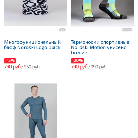
Многофункциональный
Термоноски спортивные
бафф Nordski Logo black
Nordski Motion унисекс
breeze
-15%
-20%
790 руб
790 руб
950 руб
990 руб
/
/