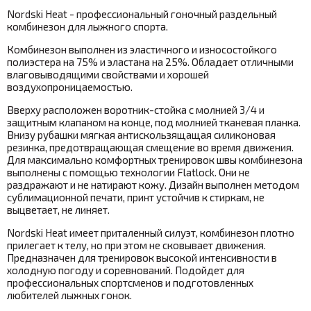
Nordski Heat - профессиональный гоночный раздельный
комбинезон для лыжного спорта.
Комбинезон выполнен из эластичного и износостойкого
полиэстера на 75% и эластана на 25%. Обладает отличными
влаговыводящими свойствами и хорошей
воздухопроницаемостью.
Вверху расположен воротник-стойка с молнией 3/4 и
защитным клапаном на конце, под молнией тканевая планка.
Внизу рубашки мягкая антискользящащая силиконовая
резинка, предотвращающая смещение во время движения.
Для максимально комфортных тренировок швы комбинезона
выполнены с помощью технологии Flatlock. Они не
раздражают и не натирают кожу. Дизайн выполнен методом
сублимационной печати, принт устойчив к стиркам, не
выцветает, не линяет.
Nordski Heat имеет приталенный силуэт, комбинезон плотно
прилегает к телу, но при этом не сковывает движения.
Предназначен для тренировок высокой интенсивности в
холодную погоду и соревнований. Подойдет для
профессиональных спортсменов и подготовленных
любителей лыжных гонок.