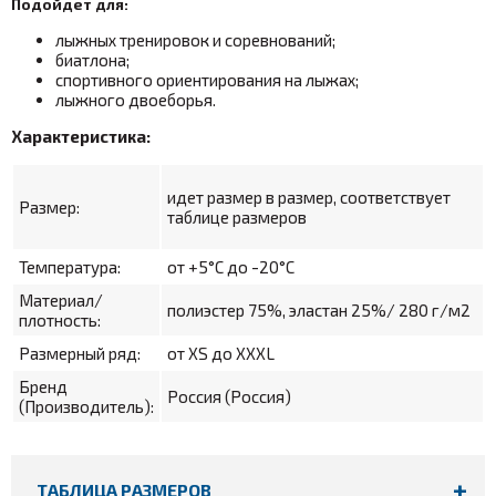
Подойдет для:
лыжных тренировок и соревнований;
биатлона;
спортивного ориентирования на лыжах;
лыжного двоеборья.
Характеристика:
идет размер в размер, соответствует
Размер:
таблице размеров
Температура:
от +5°С до -20°С
Материал/
полиэстер 75%, эластан 25%/ 280 г/м2
плотность:
Размерный ряд:
от XS до XXXL
Бренд
Россия (Россия)
(Производитель):
ТАБЛИЦА РАЗМЕРОВ