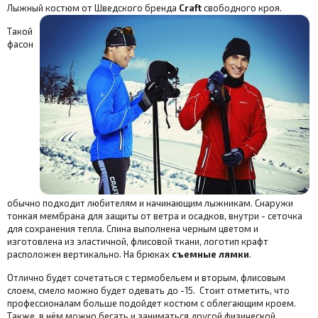
Лыжный костюм от Шведского бренда
Craft
свободного кроя.
Такой
фасон
обычно подходит любителям и начинающим лыжникам. Снаружи
тонкая мембрана для защиты от ветра и осадков, внутри - сеточка
для сохранения тепла. Спина выполнена черным цветом и
изготовлена из эластичной, флисовой ткани, логотип крафт
расположен вертикально. На брюках
съемные лямки
.
Отлично будет сочетаться с термобельем и вторым, флисовым
слоем, смело можно будет одевать до -15. Стоит отметить, что
профессионалам больше подойдет костюм с облегающим кроем.
Также, в нём можно бегать и заниматься другой физической