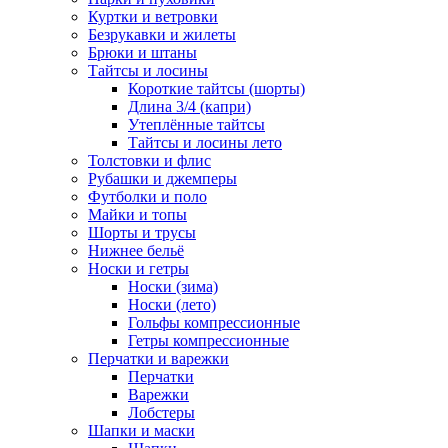
Куртки и ветровки
Безрукавки и жилеты
Брюки и штаны
Тайтсы и лосины
Короткие тайтсы (шорты)
Длина 3/4 (капри)
Утеплённые тайтсы
Тайтсы и лосины лето
Толстовки и флис
Рубашки и джемперы
Футболки и поло
Майки и топы
Шорты и трусы
Нижнее бельё
Носки и гетры
Носки (зима)
Носки (лето)
Гольфы компрессионные
Гетры компрессионные
Перчатки и варежки
Перчатки
Варежки
Лобстеры
Шапки и маски