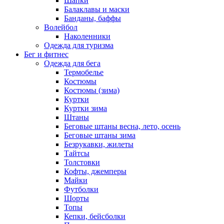
Шапки
Балаклавы и маски
Банданы, баффы
Волейбол
Наколенники
Одежда для туризма
Бег и фитнес
Одежда для бега
Термобелье
Костюмы
Костюмы (зима)
Куртки
Куртки зима
Штаны
Беговые штаны весна, лето, осень
Беговые штаны зима
Безрукавки, жилеты
Тайтсы
Толстовки
Кофты, джемперы
Майки
Футболки
Шорты
Топы
Кепки, бейсболки