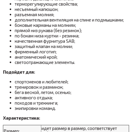
терморегулирующие свойства;
несъемный капюшон;
разъемная молния;
дополнительная вентиляция на спине и подмышками;
боковые карманы на молниях;
прямой низ рукава (без резинок);
по бокам низа куртки - резинка;
качественная фурнитура SAB;
защитный клапан на молнии;
фирменный логотип;
анатомический крой;
светоотражающие элементы.
Подойдет для:
спортсменов и любителей;
тренировок и разминок;
бега весной, летом, осенью;
активного отдыха;
походов и треккинга;
экипировки команд.
Характеристика:
идет размер в размер, соответствует
Размер: