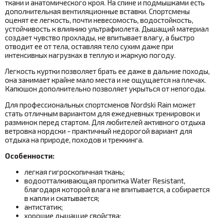
ткани и анатомического кроя. На спине и подмышками есть
дополнительная вентиляционные вставки. Спортсмены
оценят ее легкость, почти невесомость, водостойкость,
устойчивость к влиянию ультрафиолета. Дышащий материал
создает чувство прохлады, не впитывает влагу, а быстро
отводит ее от тела, оставляя тело сухим даже при
интенсивных нагрузках в теплую и жаркую погоду.
Легкость куртки позволяет брать ее даже в дальние походы,
она занимает крайне мало места и не ощущается на плечах.
Капюшон дополнительно позволяет укрыться от непогоды.
Для профессиональных спортсменов Nordski Rain может
стать отличным вариантом для ежедневных тренировок и
разминок перед стартом. Для любителей активного отдыха
ветровка нордски - практичный недорогой вариант для
отдыха на природе, походов и треккинга.
Особенности:
легкая гигроскопичная ткань;
водоотталкивающая пропитка Water Resistant,
благодаря которой влага не впитывается, а собирается
в капли и скатывается
;
антистатик;
хорошие дышащие свойства;