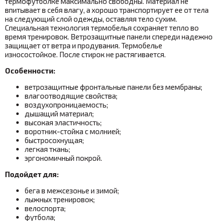
термофутболке максимально свободны. Материал не
впитывает в себя влагу, а хорошо транспортирует ее от тела
на следующий слой одежды, оставляя тело сухим.
Специальная технология термобелья сохраняет тепло во
время тренировок. Ветрозащитные панели спереди надежно
защищает от ветра и продувания.
Термобелье
износостойкое. После стирок не растягивается.
Особенности:
ветрозащитные фронтальные панели без мембраны;
влагоотводящие свойства;
воздухопроницаемость;
дышащий материал;
высокая эластичность;
воротник-стойка с молнией;
быстросохнущая;
легкая ткань;
эргономичный покрой.
Подойдет для:
бега в межсезонье и зимой;
лыжных тренировок;
велоспорта;
футбола;