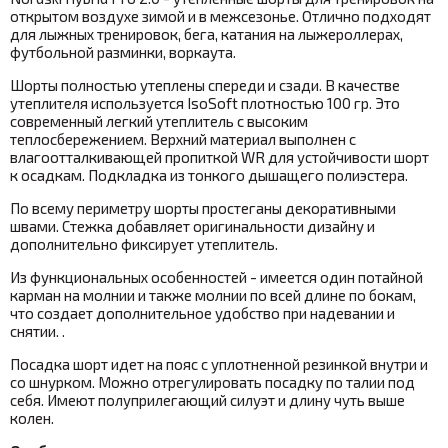
открытом воздухе зимой и в межсезонье. Отлично подходят
для лыжных тренировок, бега, катания на лыжероллерах,
футбольной разминки, воркаута.
Шорты полностью утеплены спереди и сзади. В качестве
утеплителя используется IsoSoft плотностью 100 гр. Это
современный легкий утеплитель с высоким
теплосбережением. Верхний материал выполнен с
влагоотталкивающей пропиткой WR для устойчивости шорт
к осадкам. Подкладка из тонкого дышащего полиэстера.
По всему периметру шорты простеганы декоративными
швами. Стежка добавляет оригинальности дизайну и
дополнительно фиксирует утеплитель.
Из функциональных особенностей - имеется один потайной
карман на молнии и также молнии по всей длине по бокам,
что создает дополнительное удобство при надевании и
снятии. .
Посадка шорт идет на пояс с уплотненной резинкой внутри и
со шнурком. Можно отрегулировать посадку по талии под
себя.
Имеют полуприлегающий силуэт и длину чуть выше
колен.