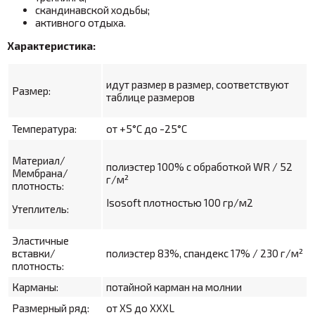
скандинавской ходьбы;
активного отдыха.
Характеристика:
идут размер в размер, соответствуют
Размер:
таблице размеров
Температура:
от +5°С до -25°С
Материал/
полиэстер 100% с обработкой WR / 52
Мембрана/
г/м²
плотность:
Isosoft плотностью 100 гр/м2
Утеплитель:
Эластичные
вставки/
полиэстер 83%, спандекс 17% / 230 г/м²
плотность:
Карманы:
потайной карман на молнии
Размерный ряд:
от XS до XXXL