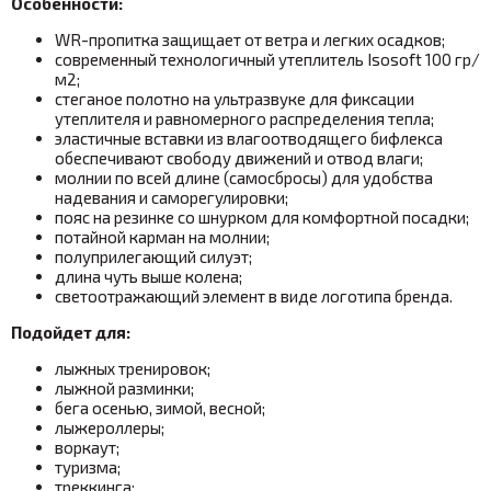
Особенности:
WR-пропитка защищает от ветра и легких осадков
;
современный технологичный утеплитель Isosoft 100 гр/
м2;
стеганое полотно на ультразвуке для фиксации
утеплителя и равномерного распределения тепла
;
эластичные вставки из влагоотводящего бифлекса
обеспечивают свободу движений и отвод влаги;
молнии по всей длине (самосбросы)
для удобства
надевания и саморегулировки
;
пояс на резинке со шнурком для комфортной посадки;
потайной карман на молнии
;
полуприлегающий силуэт;
длина чуть выше колена;
светоотражающий элемент в виде логотипа бренда.
Подойдет для:
лыжных тренировок;
лыжной разминки;
бега осенью, зимой, весной;
лыжероллеры;
воркаут;
туризма;
треккинга;