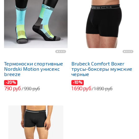
Термоноски спортивные
Brubeck Comfort Boxer
Nordski Motion унисекс
трусы-боксеры мужские
breeze
черные
-20%
-10%
790 руб
1 690 руб
990 руб
1 890 руб
/
/