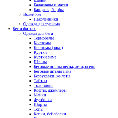
Шапки
Балаклавы и маски
Банданы, баффы
Волейбол
Наколенники
Одежда для туризма
Бег и фитнес
Одежда для бега
Термобелье
Костюмы
Костюмы (зима)
Куртки
Куртки зима
Штаны
Беговые штаны весна, лето, осень
Беговые штаны зима
Безрукавки, жилеты
Тайтсы
Толстовки
Кофты, джемперы
Майки
Футболки
Шорты
Топы
Кепки, бейсболки