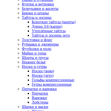
Куртки и ветровки
Безрукавки и жилеты
Брюки и штаны
Тайтсы и лосины
Короткие тайтсы (шорты)
Длина 3/4 (капри)
Утеплённые тайтсы
Тайтсы и лосины лето
Толстовки и флис
Рубашки и джемперы
Футболки и поло
Майки и топы
Шорты и трусы
Нижнее бельё
Носки и гетры
Носки (зима)
Носки (лето)
Гольфы компрессионные
Гетры компрессионные
Перчатки и варежки
Перчатки
Варежки
Лобстеры
Шапки и маски