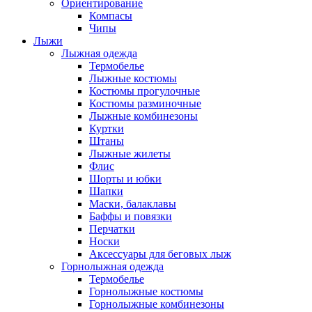
Ориентирование
Компасы
Чипы
Лыжи
Лыжная одежда
Термобелье
Лыжные костюмы
Костюмы прогулочные
Костюмы разминочные
Лыжные комбинезоны
Куртки
Штаны
Лыжные жилеты
Флис
Шорты и юбки
Шапки
Маски, балаклавы
Баффы и повязки
Перчатки
Носки
Аксессуары для беговых лыж
Горнолыжная одежда
Термобелье
Горнолыжные костюмы
Горнолыжные комбинезоны