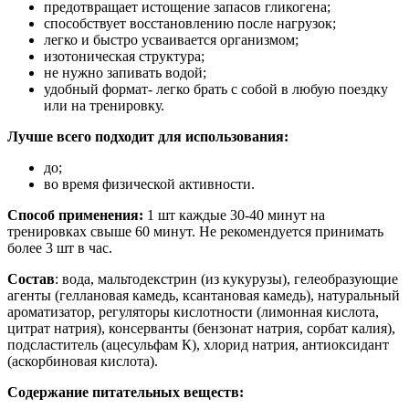
предотвращает истощение запасов гликогена;
способствует восстановлению после нагрузок;
легко и быстро усваивается организмом;
изотоническая структура;
не нужно запивать водой
;
удобный формат- легко брать с собой в любую поездку
или на тренировку.
Лучше всего подходит для использования:
до;
во время физической активности.
Способ применения:
1 шт каждые 30-40 минут на
тренировках свыше 60 минут. Не рекомендуется принимать
более 3 шт в час.
Состав
: вода, мальтодекстрин (из кукурузы), гелеобразующие
агенты (геллановая камедь, ксантановая камедь), натуральный
ароматизатор, регуляторы кислотности (лимонная кислота,
цитрат натрия), консерванты (бензонат натрия, сорбат калия),
подсластитель (ацесульфам К), хлорид натрия, антиоксидант
(аскорбиновая кислота)
.
Содержание питательных веществ: