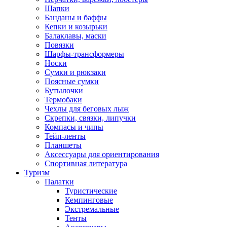
Шапки
Банданы и баффы
Кепки и козырьки
Балаклавы, маски
Повязки
Шарфы-трансформеры
Носки
Сумки и рюкзаки
Поясные сумки
Бутылочки
Термобаки
Чехлы для беговых лыж
Скрепки, связки, липучки
Компасы и чипы
Тейп-ленты
Планшеты
Аксессуары для ориентирования
Спортивная литература
Туризм
Палатки
Туристические
Кемпинговые
Экстремальные
Тенты