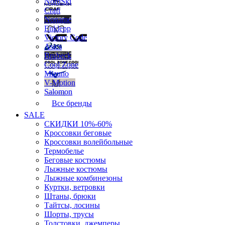
NordSki
Craft
Noname
Enklepp
Victory Code
Asics
Brubeck
Cool Zone
Mizuno
V-Motion
Salomon
Все бренды
SALE
СКИДКИ 10%-60%
Кроссовки беговые
Кроссовки волейбольные
Термобелье
Беговые костюмы
Лыжные костюмы
Лыжные комбинезоны
Куртки, ветровки
Штаны, брюки
Тайтсы, лосины
Шорты, трусы
Толстовки, джемперы