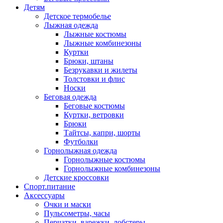
Детям
Детское термобелье
Лыжная одежда
Лыжные костюмы
Лыжные комбинезоны
Куртки
Брюки, штаны
Безрукавки и жилеты
Толстовки и флис
Носки
Беговая одежда
Беговые костюмы
Куртки, ветровки
Брюки
Тайтсы, капри, шорты
Футболки
Горнолыжная одежда
Горнолыжные костюмы
Горнолыжные комбинезоны
Детские кроссовки
Спорт.питание
Аксессуары
Очки и маски
Пульсометры, часы
Перчатки, варежки, лобстеры