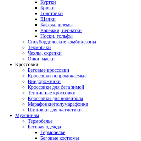
Куртки
Брюки
Толстовки
Шапки
Баффы, шлемы
Варежки, перчатки
Носки, гольфы
Сноубордические комбинезоны
Термобаки
Чехлы, скрепки
Очки, маски
Кроссовки
Беговые кроссовки
Кроссовки непромокаемые
Внедорожники
Кроссовки для бега зимой
Теннисные кроссовки
Кроссовки для волейбола
Марафонки/полумарафонки
Шиповки для л/атлетики
Мужчинам
Термобелье
Беговая одежда
Термобелье
Беговые костюмы