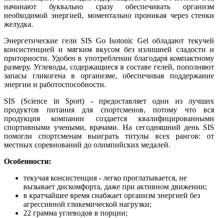
начинают буквально сразу обеспечивать организм
необходимой энергией, моментально проникая через стенки
желудка.
Энергетические гели SIS Go Isotonic Gel обладают текучей
консистенцией и мягким вкусом без излишней сладости и
приторности. Удобен в употреблении благодаря компактному
размеру. Углеводы, содержащиеся в составе гелей, пополняют
запасы гликогена в организме, обеспечивая поддержание
энергии и работоспособности.
SIS (Science in Sport) - предоставляет одни из лучших
продуктов питания для спортсменов, потому что вся
продукция компании создается квалифицированными
спортивными учеными, врачами. На сегодняшний день SIS
помогли спортсменам выиграть титулы всех рангов: от
местных соревнований до олимпийских медалей.
Особенности:
текучая консистенция - легко проглатывается, не
вызывает дискомфорта, даже при активном движении;
в кратчайшее время снабжает организм энергией без
агрессивной гликемической нагрузки;
22 грамма углеводов в порции;