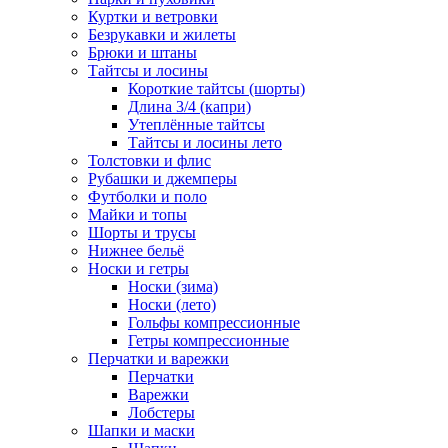
Куртки и ветровки
Безрукавки и жилеты
Брюки и штаны
Тайтсы и лосины
Короткие тайтсы (шорты)
Длина 3/4 (капри)
Утеплённые тайтсы
Тайтсы и лосины лето
Толстовки и флис
Рубашки и джемперы
Футболки и поло
Майки и топы
Шорты и трусы
Нижнее бельё
Носки и гетры
Носки (зима)
Носки (лето)
Гольфы компрессионные
Гетры компрессионные
Перчатки и варежки
Перчатки
Варежки
Лобстеры
Шапки и маски