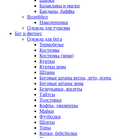
Шапки
Балаклавы и маски
Банданы, баффы
Волейбол
Наколенники
Одежда для туризма
Бег и фитнес
Одежда для бега
Термобелье
Костюмы
Костюмы (зима)
Куртки
Куртки зима
Штаны
Беговые штаны весна, лето, осень
Беговые штаны зима
Безрукавки, жилеты
Тайтсы
Толстовки
Кофты, джемперы
Майки
Футболки
Шорты
Топы
Кепки, бейсболки