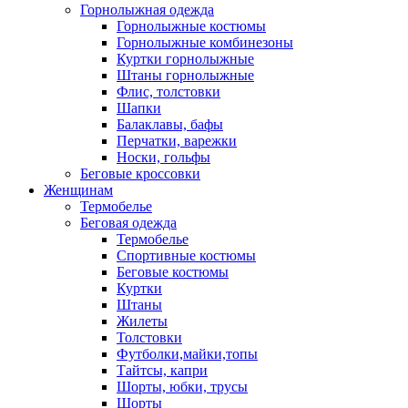
Горнолыжная одежда
Горнолыжные костюмы
Горнолыжные комбинезоны
Куртки горнолыжные
Штаны горнолыжные
Флис, толстовки
Шапки
Балаклавы, бафы
Перчатки, варежки
Носки, гольфы
Беговые кроссовки
Женщинам
Термобелье
Беговая одежда
Термобелье
Спортивные костюмы
Беговые костюмы
Куртки
Штаны
Жилеты
Толстовки
Футболки,майки,топы
Тайтсы, капри
Шорты, юбки, трусы
Шорты