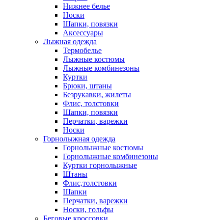
Нижнее белье
Носки
Шапки, повязки
Аксессуары
Лыжная одежда
Термобелье
Лыжные костюмы
Лыжные комбинезоны
Куртки
Брюки, штаны
Безрукавки, жилеты
Флис, толстовки
Шапки, повязки
Перчатки, варежки
Носки
Горнолыжная одежда
Горнолыжные костюмы
Горнолыжные комбинезоны
Куртки горнолыжные
Штаны
Флис,толстовки
Шапки
Перчатки, варежки
Носки, гольфы
Беговые кроссовки