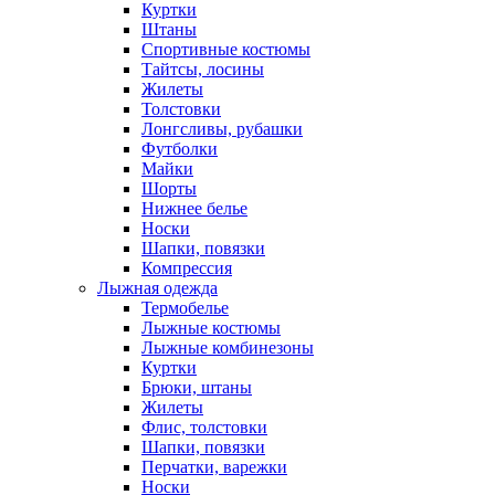
Куртки
Штаны
Спортивные костюмы
Тайтсы, лосины
Жилеты
Толстовки
Лонгсливы, рубашки
Футболки
Майки
Шорты
Нижнее белье
Носки
Шапки, повязки
Компрессия
Лыжная одежда
Термобелье
Лыжные костюмы
Лыжные комбинезоны
Куртки
Брюки, штаны
Жилеты
Флис, толстовки
Шапки, повязки
Перчатки, варежки
Носки