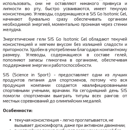
использовать, они не оставляют никакого привкуса и
липкости во рту, быстро усваиваются, имеет текучую
консистенцию. Углеводы, содержащиеся в SiS Go Isotonic Gel,
начинают буквально сразу обеспечивать организм
необходимой энергией, моментально проникая через стенки
желудка.
Энергетические гели SIS Go Isotonic Gel обладают текучей
консистенцией и мягким вкусом без излишней сладости и
приторности. Удобен в употреблении благодаря компактному
размеру. Углеводы, содержащиеся в составе гелей,
пополняют запасы гликогена в организме, обеспечивая
поддержание энергии и работоспособности.
SIS (Science in Sport) - предоставляет одни из лучших
продуктов питания для спортсменов, потому что вся
продукция компании создается квалифицированными
спортивными учеными, врачами. На сегодняшний день SIS
помогли спортсменам выиграть титулы всех рангов: от
местных соревнований до олимпийских медалей.
Особенности:
текучая консистенция - легко проглатывается, не
вызывает дискомфорта, даже при активном движении;