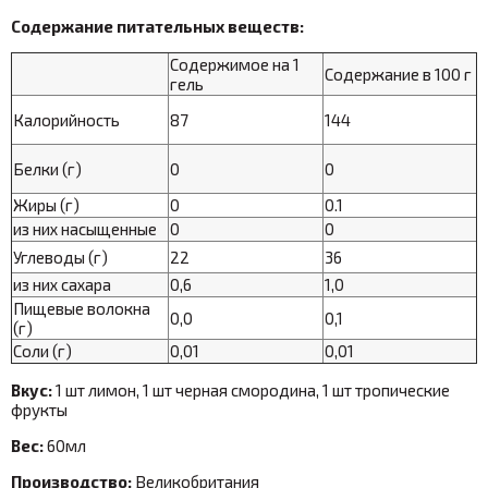
Содержание питательных веществ:
Содержимое на 1
Содержание в 100 г
гель
Калорийность
87
144
Белки (г)
0
0
Жиры (г)
0
0.1
из них насыщенные
0
0
Углеводы (г)
22
36
из них сахара
0,6
1,0
Пищевые волокна
0,0
0,1
(г)
Соли (г)
0,01
0,01
Вкус:
1 шт лимон, 1 шт черная смородина, 1 шт тропические
фрукты
Вес:
60мл
Производство:
Великобритания