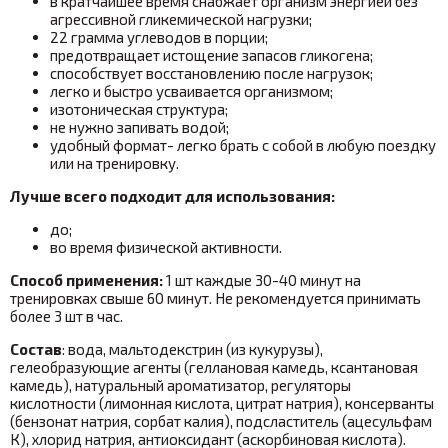
в кратчайшее время снабжает организм энергией без
агрессивной гликемической нагрузки;
22 грамма углеводов в порции;
предотвращает истощение запасов гликогена;
способствует восстановлению после нагрузок;
легко и быстро усваивается организмом;
изотоническая структура;
не нужно запивать водой
;
удобный формат- легко брать с собой в любую поездку
или на тренировку.
Лучше всего подходит для использования:
до;
во время физической активности.
Способ применения:
1 шт каждые 30-40 минут на
тренировках свыше 60 минут. Не рекомендуется принимать
более 3 шт в час.
Состав
: вода, мальтодекстрин (из кукурузы),
гелеобразующие агенты (геллановая камедь, ксантановая
камедь), натуральный ароматизатор, регуляторы
кислотности (лимонная кислота, цитрат натрия), консерванты
(бензонат натрия, сорбат калия), подсластитель (ацесульфам
К), хлорид натрия, антиоксидант (аскорбиновая кислота)
.