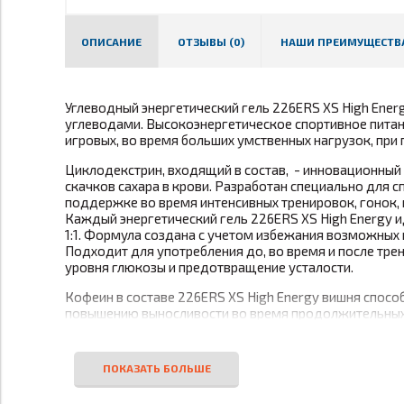
ОПИСАНИЕ
ОТЗЫВЫ (0)
НАШИ ПРЕИМУЩЕСТВ
Углеводный энергетический гель 226ERS XS High Ener
углеводами. Высокоэнергетическое спортивное питан
игровых, во время больших умственных нагрузок, при 
Циклодекстрин, входящий в состав, - инновационный
скачков сахара в крови. Разработан специально для 
поддержке во время интенсивных тренировок, гонок,
Каждый энергетический гель 226ERS XS High Energy 
1:1. Формула создана с учетом избежания возможных
Подходит для употребления до, во время и после тр
уровня глюкозы и предотвращение усталости.
Кофеин в составе 226ERS XS High Energy вишня спосо
повышению выносливости во время продолжительных 
размеру.
Особенности:
имеет пролонгированный энергетический эффект