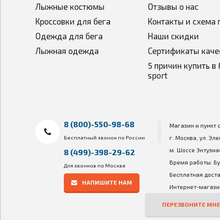
Лыжные костюмы
Отзывы о нас
Состав 226ERS XS High Energy лимон
:
мальтодекстр
мальтодекстрин DE6), кукурузный глюкозный сироп, с
Кроссовки для бега
Контакты и схема 
(лимонная кислота), хлорид натрия, гелеобразующие в
Одежда для бега
Наши скидки
Состав 226ERS XS High Energy вишня
: вода, мальт
Лыжная одежда
Сертификаты каче
декстрин (кластерный декстрин), мальтодекстрин DE6
кофеин, регуляторы кислотности (лимонная кислота, 
5 причин купить в 
консервант (сорбат калия).
sport
Вкус:
лимон-вишня
Вес нетто:
45 г
Страна изготовитель:
Испания
8 (800)-550-98-68
Магазин и пункт 
Содержание питательных веществ в каждом геле
Бесплатный звонок по России
г. Москва, ул. Эл
м. Шоссе Энтузиа
8 (499)-398-29-62
Время работы: Бу
Для звонков по Москве
Бесплатная доста
НАПИШИТЕ НАМ
Интернет-магазин
ПЕРЕЗВОНИТЕ МНЕ