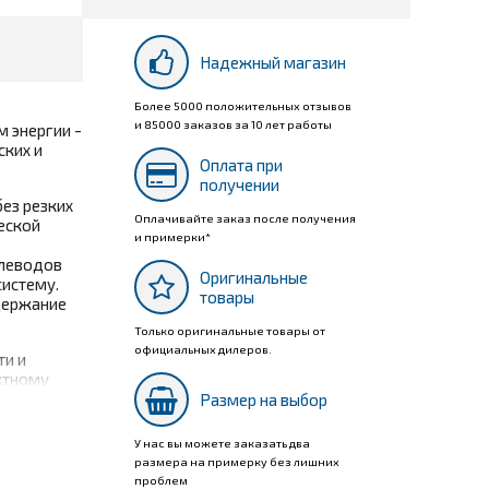
Надежный магазин
Более 5000 положительных отзывов
и 85000 заказов за 10 лет работы
м энергии -
ских и
Оплата при
получении
ез резких
Оплачивайте заказ после получения
еской
и примерки*
глеводов
Оригинальные
систему.
товары
ддержание
Только оригинальные товары от
официальных дилеров.
ти и
ктному
Размер на выбор
У нас вы можете заказать два
размера на примерку без лишних
проблем