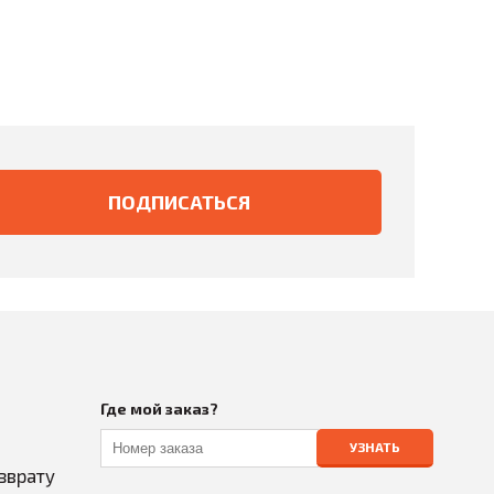
ее
тельного
ует
тдачи;
ому
льного
 вкусом
ля
вишни во
Где мой заказ?
УЗНАТЬ
зврату