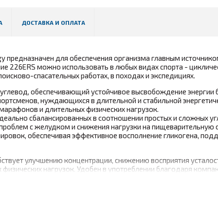
А
ДОСТАВКА И ОПЛАТА
gy предназначен для обеспечения организма главным источнико
ие 226ERS можно использовать в любых видах спорта - цикличе
поисково-спасательных работах, в походах и экспедициях.
 углевод, обеспечивающий устойчивое высвобождение энергии б
спортсменов, нуждающихся в длительной и стабильной энергетич
 марафонов и длительных физических нагрузок.
идеально сбалансированных в соотношении простых и сложных у
 проблем с желудком и снижения нагрузки на пищеварительную 
енировок, обеспечивая эффективное восполнение гликогена, по
бствует улучшению концентрации, снижению восприятия усталос
физических нагрузок. Удобен в употреблении благодаря компа
, который идеально подходит и во время и после тренировки;