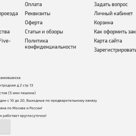
Оплата
Задать вопрос
ин (мальтодекстрин DE15, сильно разветвленный циклический де
ахароза, вода, натуральный ароматизатор, регулятор кислотност
проезда
Реквизиты
Личный кабинет
ещества (геллановая камедь), консервант (сорбат калия).
Оферта
Корзина
одекстрин (мальтодекстрин DE15, сильно разветвленный цикличес
ства
Статьи и обзоры
Как оформить за
), кукурузный глюкозный сироп, сахароза, натуральный ароматиз
цитрат натрия), хлорид натрия, желирующие агенты (геллановая 
Five-
Политика
Карта сайта
конфиденциальности
Зарегистрироват
самовывоза:
 указано на фотографиях.
ектродная д.2 стр 13
стов (5 мин пешком)
дни с 10 до 20, Выходные по предварительному заказу
вка по Москве и России!
 работает круглосуточно!