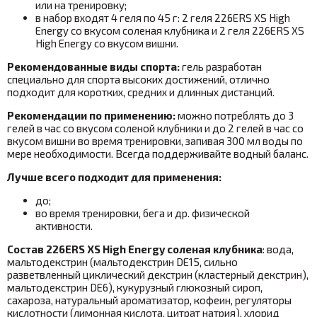
или на тренировку;
в набор входят 4 геля по 45 г: 2 геля 226ERS XS High
Energy со вкусом соленая клубника и 2 геля 226ERS XS
High Energy со вкусом вишни.
Рекомендованные виды спорта:
гель разработан
специально для спорта высоких достижений, отлично
подходит для коротких, средних и длинных дистанций.
Рекомендации по применению:
можно потреблять до 3
гелей в час со вкусом соленой клубники и до 2 гелей в час со
вкусом вишни во время тренировки,
запивая 300 мл воды по
мере необходимости. Всегда поддерживайте водный баланс.
Лучше всего подходит для применения:
до;
во время тренировки, бега и др. физической
активности.
Состав 226ERS XS High Energy соленая клубника
: вода,
мальтодекстрин (мальтодекстрин DE15, сильно
разветвленный циклический декстрин (кластерный декстрин),
мальтодекстрин DE6), кукурузный глюкозный сироп,
сахароза, натуральный ароматизатор, кофеин, регуляторы
кислотности (лимонная кислота, цитрат натрия), хлорид