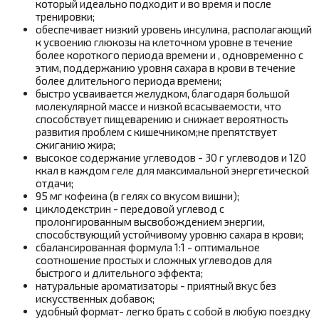
который идеально подходит и во время и после
тренировки;
обеспечивает низкий уровень инсулина, располагающий
к усвоению глюкозы на клеточном уровне в течение
более короткого периода времени и , одновременно с
этим, поддержанию уровня сахара в крови в течение
более длительного периода времени;
быстро усваивается желудком, благодаря большой
молекулярной массе и низкой всасываемости, что
способствует пищеварению и снижает вероятность
развития проблем с кишечником;не препятствует
сжиганию жира;
высокое содержание углеводов - 30 г углеводов и 120
ккал в каждом геле для максимальной энергетической
отдачи;
95 мг кофеина (в гелях со вкусом вишни);
циклодекстрин - передовой углевод с
пролонгированным высвобождением энергии,
способствующий устойчивому уровню сахара в крови;
сбалансированная формула 1:1 - оптимальное
соотношение простых и сложных углеводов для
быстрого и длительного эффекта;
натуральные ароматизаторы - приятный вкус без
искусственных добавок;
удобный формат- легко брать с собой в любую поездку