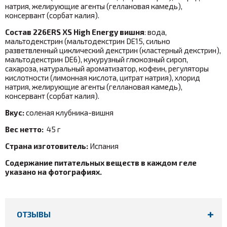
натрия, желирующие агенты (геллановая камедь),
консервант (сорбат калия).
Состав 226ERS XS High Energy вишня
: вода,
мальтодекстрин (мальтодекстрин DE15, сильно
разветвленный циклический декстрин (кластерный декстрин),
мальтодекстрин DE6), кукурузный глюкозный сироп,
сахароза, натуральный ароматизатор, кофеин, регуляторы
кислотности (лимонная кислота, цитрат натрия), хлорид
натрия, желирующие агенты (геллановая камедь),
консервант (сорбат калия).
Вкус:
соленая клубника-вишня
Вес нетто:
45 г
Страна изготовитель:
Испания
Содержание питательных веществ в каждом геле
указано на фотографиях.
ОТЗЫВЫ