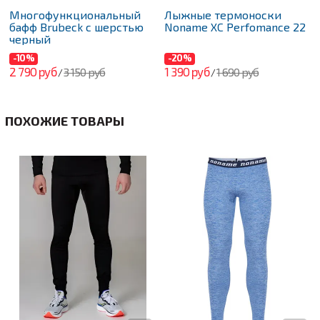
Многофункциональный
Лыжные термоноски
бафф Brubeck с шерстью
Noname XC Perfomance 22
черный
-10%
-20%
2 790 руб
1 390 руб
3 150 руб
1 690 руб
/
/
ПОХОЖИЕ ТОВАРЫ