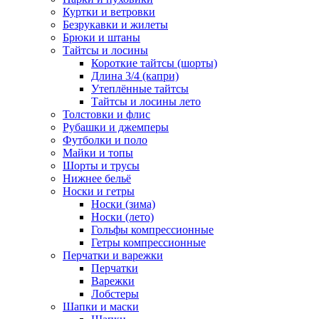
Куртки и ветровки
Безрукавки и жилеты
Брюки и штаны
Тайтсы и лосины
Короткие тайтсы (шорты)
Длина 3/4 (капри)
Утеплённые тайтсы
Тайтсы и лосины лето
Толстовки и флис
Рубашки и джемперы
Футболки и поло
Майки и топы
Шорты и трусы
Нижнее бельё
Носки и гетры
Носки (зима)
Носки (лето)
Гольфы компрессионные
Гетры компрессионные
Перчатки и варежки
Перчатки
Варежки
Лобстеры
Шапки и маски