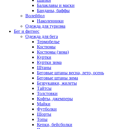
Шапки
Балаклавы и маски
Банданы, баффы
Волейбол
Наколенники
Одежда для туризма
Бег и фитнес
Одежда для бега
Термобелье
Костюмы
Костюмы (зима)
Куртки
Куртки зима
Штаны
Беговые штаны весна, лето, осень
Беговые штаны зима
Безрукавки, жилеты
Тайтсы
Толстовки
Кофты, джемперы
Майки
Футболки
Шорты
Топы
Кепки, бейсболки