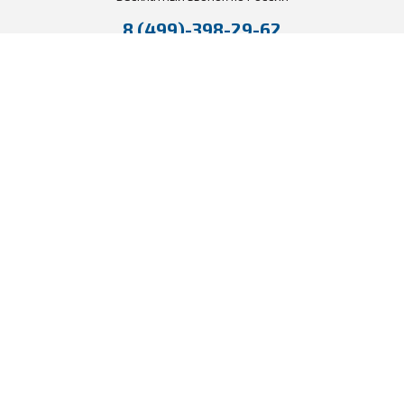
8 (499)-398-29-62
Для звонков по Москве
НАПИШИТЕ НАМ
ПЕРЕЗВОНИТЕ МНЕ
Способы доставки:
Способы оплаты: