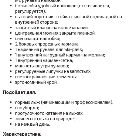
большой и удобный капюшон (отстегивается,
регулируется);
высокий воротник-стойка с мягкой подкладкой на
внутренней стороне;
защитный клапан на конце молнии;
центральная молния закрыта планкой;
снегозащитная юбка;
2 боковых прорезных кармана;
1 карман на рукаве для Ski-pass;
1 внутренний нагрудный карман на молнии;
1 внутренний карман-сетка;
манжеты внутри рукавов;
регулируемые липучки на запястьях;
светоотражающие элементы;
эргономичный крой.
Подойдет для:
горных лыж (начинающим и профессионалам);
сноуборда;
прогулочного катания на лыжах;
зимнего отдыха на природе;
на каждый день.
Характеристика: