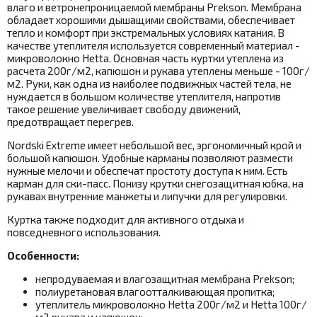
влаго и ветронепроницаемой мембраны Prekson. Мембрана
обладает хорошими дышащими свойствами, обеспечивает
тепло и комфорт при экстремальных условиях катания. В
качестве утеплителя используется современный материал -
микроволокно Hetta. Основная часть куртки утеплена из
расчета 200г/м2, капюшон и рукава утеплены меньше - 100г/
м2. Руки, как одна из наиболее подвижных частей тела, не
нуждается в большом количестве утеплителя, напротив
такое решение увеличивает свободу движений,
предотвращает перегрев.
Nordski Extreme имеет небольшой вес, эргономичный крой и
большой капюшон. Удобные карманы позволяют размести
нужные мелочи и обеспечат простоту доступа к ним. Есть
карман для ски-пасс. Понизу крутки снегозащитная юбка, на
рукавах внутренние манжеты и липучки для регулировки.
Куртка также подходит для активного отдыха и
повседневного использования.
Особенности:
непродуваемая и влагозащитная мембрана Prekson;
полиуретановая влагоотталкивающая пропитка;
утеплитель микроволокно Hetta 200
г/м2 и
Hetta 100
г/
м2 рукава и капюшон;