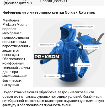
Россия (Россия)
(производитель):
Информация о материалах куртки Nordski Extreme:
Мембрана
Prekson Mount -
поровая
мембрана с
превосходными
показателями
пароотведения и
защиты от
непогоды.
Обеспечивает
комфортный
тепловой режим
даже при
максимальных
физических
нагрузках.
Водоотталкивающая обработка, ветро- и влагозащита
оберегают от самых суровых погодных условий. Комбинация
нитей разной толщины создают ярко выраженную клетчатую
фактуру и обеспечивают прочность ткани.