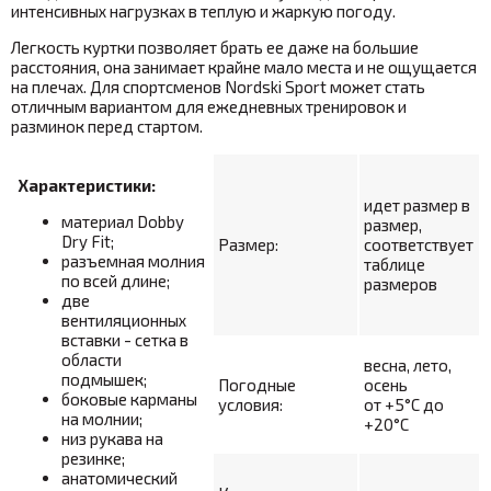
интенсивных нагрузках в теплую и жаркую погоду.
Легкость куртки позволяет брать ее даже на большие
расстояния, она занимает крайне мало места и не ощущается
на плечах. Для спортсменов Nordski Sport может стать
отличным вариантом для ежедневных тренировок и
разминок перед стартом.
Характеристики:
идет размер в
материал
Dobby
размер,
Dry Fit;
Размер:
соответствует
разъемная молния
таблице
по всей длине;
размеров
две
вентиляционных
вставки - сетка в
области
весна, лето,
подмышек;
Погодные
осень
боковые карманы
условия:
от +5°С до
на молнии;
+20°С
низ рукава на
резинке;
анатомический