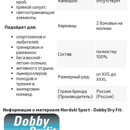
Капюшон:
отсутствует
крой;
прямой силуэт;
светоотражающие
элементы.
2 боковых на
Карманы:
Подойдет для:
молнии
спортсменов и
любителей;
тренировок и
полиэстер
разминок;
Состав:
100%
бега весной-
летом-осенью;
активного отдыха;
лыжероллеров;
от XXS до
Размерный ряд:
походов и
XXXL
трекинга;
экипировки
Страна бренда
Россия
команд.
(Производитель):
(Россия)
Информация о материале Nordski Sport - Dobby Dry Fit: