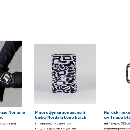
чивает полную свободу движений;
дополнительной вентиляции;
д стартом;
чные Noname
Многофункциональный
Nordski чех
кс
бафф Nordski Logo black
см 1 пара bl
 перчатки
микрофлис внутри
на 1 пару, 195с
для взрослых и детей
водонепрониц