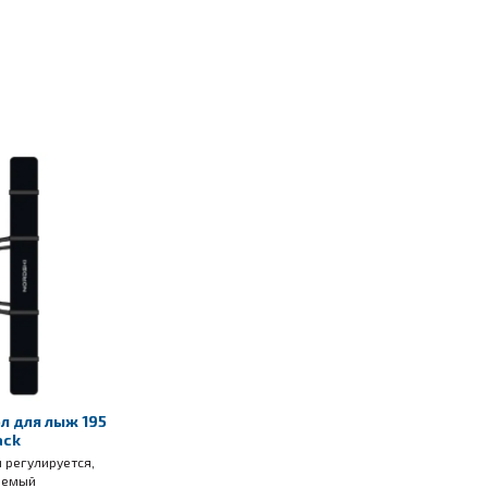
ол для лыж 195
ack
м регулируется,
аемый