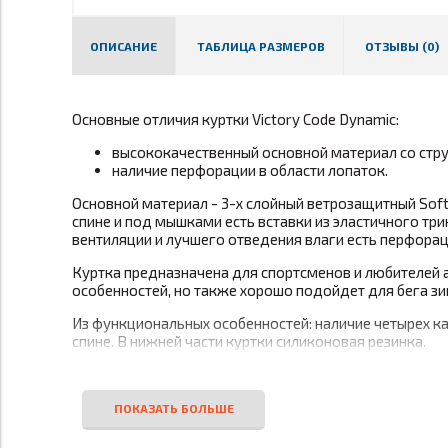
ОПИСАНИЕ
ТАБЛИЦА РАЗМЕРОВ
ОТЗЫВЫ (0)
Основные отличия куртки Victory Code Dynamic:
высококачественный основной материал со стру
наличие перфорации в области лопаток.
Основной материал - 3-х слойный ветрозащитный SoftS
спине и под мышками есть вставки из эластичного т
вентиляции и лучшего отведения влаги есть перфораци
Куртка предназначена для спортсменов и любителей 
особенностей, но также хорошо подойдет для бега зи
Из функциональных особенностей: наличие четырех ка
спине. В нижней части куртки силиконовая резинка.
Особенности:
3-х слойный эластичный SoftShell с ромбовидно
ветрозащитная мембрана
паропроницаемость 8
защита от осадков;