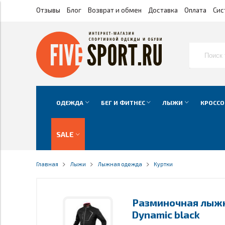
Отзывы
Блог
Возврат и обмен
Доставка
Оплата
Сис
ОДЕЖДА
БЕГ И ФИТНЕС
ЛЫЖИ
КРОССО
SALE
Главная
Лыжи
Лыжная одежда
Куртки
Разминочная лыжна
Dynamic black