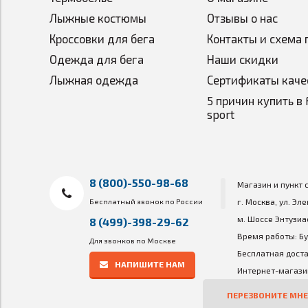
Лыжные костюмы
Отзывы о нас
8.000mm - высокий уровень защиты от осадков 
5.0000mg - быстрый отвод влаги изнутри;
Кроссовки для бега
Контакты и схема 
Очень высокие характеристики для лыжной экип
Одежда для бега
Наши скидки
Лыжная одежда
Сертификаты каче
5 причин купить в 
sport
8 (800)-550-98-68
Магазин и пункт 
Бесплатный звонок по России
г. Москва, ул. Эл
м. Шоссе Энтузиа
8 (499)-398-29-62
Время работы: Бу
Для звонков по Москве
Бесплатная доста
НАПИШИТЕ НАМ
Интернет-магазин
ПЕРЕЗВОНИТЕ МНЕ