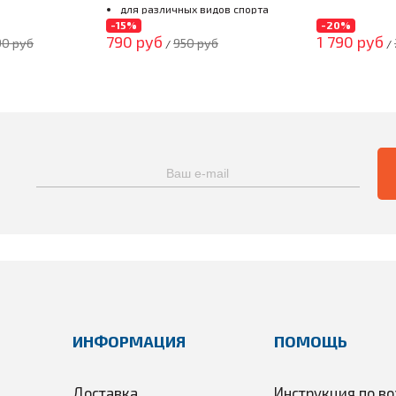
р, если есть сомнения, выбирайте в большую
для различных видов спорта
-15%
-20%
790 руб
1 790 руб
90 руб
950 руб
/
/
ll
8.000mm/5.0000mg
сом
исом
водоотталк­­­ивающий с ромбовидной структурой;
ИНФОРМАЦИЯ
ПОМОЩЬ
Доставка
Инструкция по во