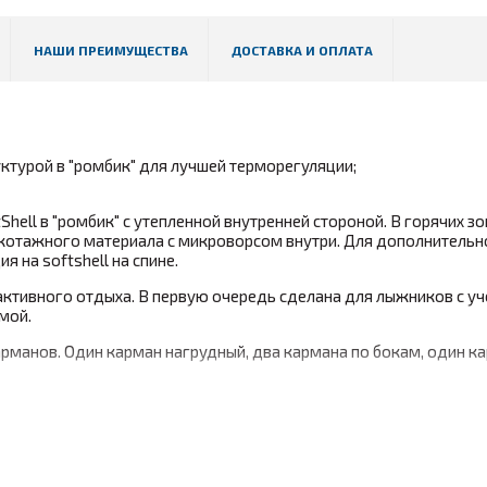
НАШИ ПРЕИМУЩЕСТВА
ДОСТАВКА И ОПЛАТА
ктурой в "ромбик" для лучшей терморегуляции;
hell в "ромбик" с утепленной внутренней стороной. В горячих зо
рикотажного материала с микроворсом внутри. Для дополнительн
я на softshell на спине.
активного отдыха. В первую очередь сделана для лыжников с уч
мой.
рманов. Один карман нагрудный, два кармана по бокам, один к
й структурой;
000 г/кв.м 24ч / водонепроницаемость 5000 мм
;