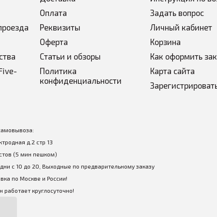
Оплата
Задать вопрос
и ветра;
проезда
Реквизиты
Личный кабинет
ировки.
Оферта
Корзина
ства
Статьи и обзоры
Как оформить за
Five-
Политика
Карта сайта
конфиденциальности
Зарегистрироват
самовывоза:
ектродная д.2 стр 13
стов (5 мин пешком)
дни с 10 до 20, Выходные по предварительному заказу
вка по Москве и России!
 работает круглосуточно!