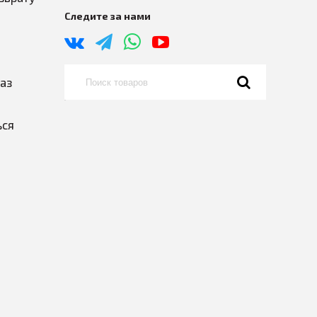
Следите за нами
каз
ься