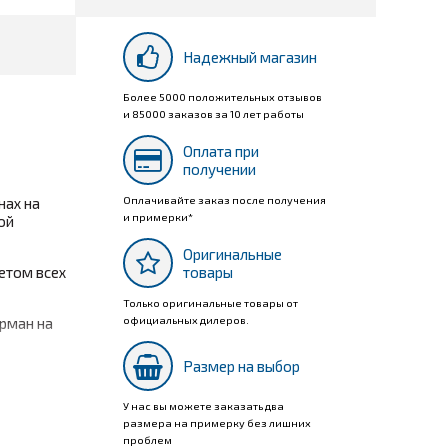
Надежный магазин
Более 5000 положительных отзывов
и 85000 заказов за 10 лет работы
Оплата при
получении
Оплачивайте заказ после получения
нах на
и примерки*
ой
Оригинальные
етом всех
товары
Только оригинальные товары от
официальных дилеров.
арман на
Размер на выбор
У нас вы можете заказать два
размера на примерку без лишних
проблем