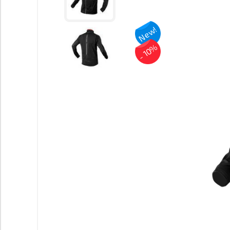
New!
- 10%