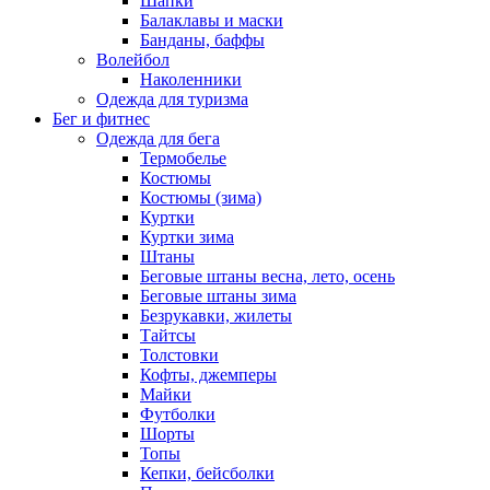
Шапки
Балаклавы и маски
Банданы, баффы
Волейбол
Наколенники
Одежда для туризма
Бег и фитнес
Одежда для бега
Термобелье
Костюмы
Костюмы (зима)
Куртки
Куртки зима
Штаны
Беговые штаны весна, лето, осень
Беговые штаны зима
Безрукавки, жилеты
Тайтсы
Толстовки
Кофты, джемперы
Майки
Футболки
Шорты
Топы
Кепки, бейсболки