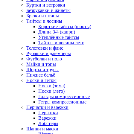
Куртки и ветровки
Безрукавки и жилеты
Брюки и штаны
Тайтсы и лосины
Короткие тайтсы (шорты)
Длина 3/4 (капри)
Утеплённые тайтсы
Тайтсы и лосины лето
Толстовки и флис
Рубашки и джемперы
Футболки и поло
Майки и топы
Шорты и трусы
Нижнее бельё
Носки и гетры
Носки (зима)
Носки (лето)
Гольфы компрессионные
Гетры компрессионные
Перчатки и варежки
Перчатки
Варежки
Лобстеры
Шапки и маски