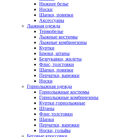
Нижнее белье
Носки
Шапки, повязки
Аксессуары
Лыжная одежда
Термобелье
Лыжные костюмы
Лыжные комбинезоны
Куртки
Брюки, штаны
Безрукавки, жилеты
Флис, толстовки
Шапки, повязки
Перчатки, варежки
Носки
Горнолыжная одежда
Горнолыжные костюмы
Горнолыжные комбинезоны
Куртки горнолыжные
Штаны
Флис,толстовки
Шапки
Перчатки, варежки
Носки, гольфы
Беговые кроссовки