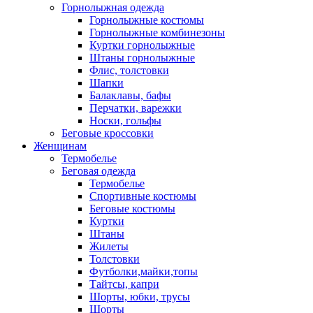
Горнолыжная одежда
Горнолыжные костюмы
Горнолыжные комбинезоны
Куртки горнолыжные
Штаны горнолыжные
Флис, толстовки
Шапки
Балаклавы, бафы
Перчатки, варежки
Носки, гольфы
Беговые кроссовки
Женщинам
Термобелье
Беговая одежда
Термобелье
Спортивные костюмы
Беговые костюмы
Куртки
Штаны
Жилеты
Толстовки
Футболки,майки,топы
Тайтсы, капри
Шорты, юбки, трусы
Шорты