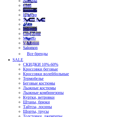
NordSki
Craft
Noname
Enklepp
Victory Code
Asics
Brubeck
Cool Zone
Mizuno
V-Motion
Salomon
Все бренды
SALE
СКИДКИ 10%-60%
Кроссовки беговые
Кроссовки волейбольные
Термобелье
Беговые костюмы
Лыжные костюмы
Лыжные комбинезоны
Куртки, ветровки
Штаны, брюки
Тайтсы, лосины
Шорты, трусы
Толстовки, джемперы