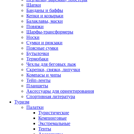
Шапки
Банданы и баффы
Кепки и козырьки
Балаклавы, маски
Повязки
Шарфы-трансформеры
Носки
Сумки и рюкзаки
Поясные сумки
Бутылочки
Термобаки
Чехлы для беговых лыж
Скрепки, связки, липучки
Компасы и чипы
Тейп-ленты
Планшеты
Аксессуары для ориентирования
Спортивная литература
Туризм
Палатки
Туристические
Кемпинговые
Экстремальные
Тенты