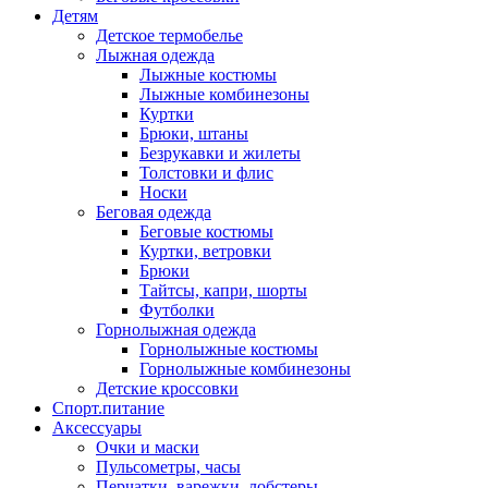
Детям
Детское термобелье
Лыжная одежда
Лыжные костюмы
Лыжные комбинезоны
Куртки
Брюки, штаны
Безрукавки и жилеты
Толстовки и флис
Носки
Беговая одежда
Беговые костюмы
Куртки, ветровки
Брюки
Тайтсы, капри, шорты
Футболки
Горнолыжная одежда
Горнолыжные костюмы
Горнолыжные комбинезоны
Детские кроссовки
Спорт.питание
Аксессуары
Очки и маски
Пульсометры, часы
Перчатки, варежки, лобстеры