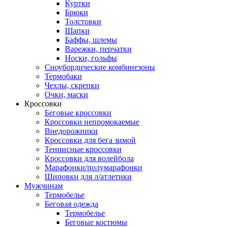
Куртки
Брюки
Толстовки
Шапки
Баффы, шлемы
Варежки, перчатки
Носки, гольфы
Сноубордические комбинезоны
Термобаки
Чехлы, скрепки
Очки, маски
Кроссовки
Беговые кроссовки
Кроссовки непромокаемые
Внедорожники
Кроссовки для бега зимой
Теннисные кроссовки
Кроссовки для волейбола
Марафонки/полумарафонки
Шиповки для л/атлетики
Мужчинам
Термобелье
Беговая одежда
Термобелье
Беговые костюмы