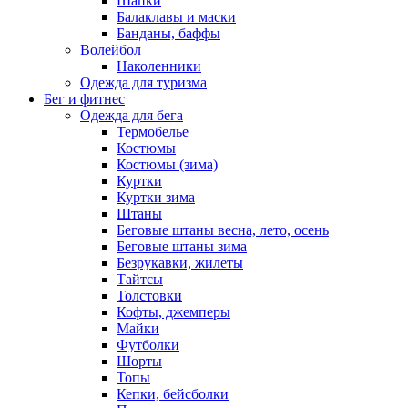
Шапки
Балаклавы и маски
Банданы, баффы
Волейбол
Наколенники
Одежда для туризма
Бег и фитнес
Одежда для бега
Термобелье
Костюмы
Костюмы (зима)
Куртки
Куртки зима
Штаны
Беговые штаны весна, лето, осень
Беговые штаны зима
Безрукавки, жилеты
Тайтсы
Толстовки
Кофты, джемперы
Майки
Футболки
Шорты
Топы
Кепки, бейсболки