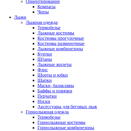
Ориентирование
Компасы
Чипы
Лыжи
Лыжная одежда
Термобелье
Лыжные костюмы
Костюмы прогулочные
Костюмы разминочные
Лыжные комбинезоны
Куртки
Штаны
Лыжные жилеты
Флис
Шорты и юбки
Шапки
Маски, балаклавы
Баффы и повязки
Перчатки
Носки
Аксессуары для беговых лыж
Горнолыжная одежда
Термобелье
Горнолыжные костюмы
Горнолыжные комбинезоны