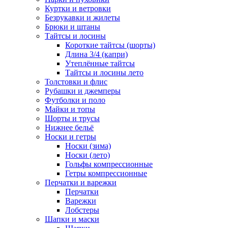
Куртки и ветровки
Безрукавки и жилеты
Брюки и штаны
Тайтсы и лосины
Короткие тайтсы (шорты)
Длина 3/4 (капри)
Утеплённые тайтсы
Тайтсы и лосины лето
Толстовки и флис
Рубашки и джемперы
Футболки и поло
Майки и топы
Шорты и трусы
Нижнее бельё
Носки и гетры
Носки (зима)
Носки (лето)
Гольфы компрессионные
Гетры компрессионные
Перчатки и варежки
Перчатки
Варежки
Лобстеры
Шапки и маски