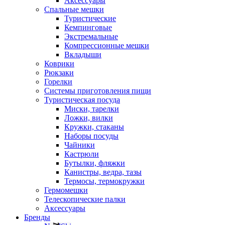
Аксессуары
Спальные мешки
Туристические
Кемпинговые
Экстремальные
Компрессионные мешки
Вкладыши
Коврики
Рюкзаки
Горелки
Системы приготовления пищи
Туристическая посуда
Миски, тарелки
Ложки, вилки
Кружки, стаканы
Наборы посуды
Чайники
Кастрюли
Бутылки, фляжки
Канистры, ведра, тазы
Термосы, термокружки
Гермомешки
Телескопические палки
Аксессуары
Бренды