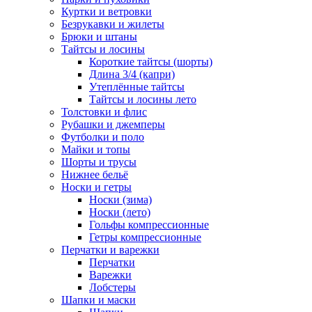
Куртки и ветровки
Безрукавки и жилеты
Брюки и штаны
Тайтсы и лосины
Короткие тайтсы (шорты)
Длина 3/4 (капри)
Утеплённые тайтсы
Тайтсы и лосины лето
Толстовки и флис
Рубашки и джемперы
Футболки и поло
Майки и топы
Шорты и трусы
Нижнее бельё
Носки и гетры
Носки (зима)
Носки (лето)
Гольфы компрессионные
Гетры компрессионные
Перчатки и варежки
Перчатки
Варежки
Лобстеры
Шапки и маски