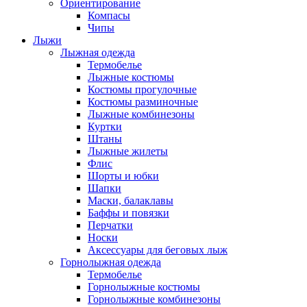
Ориентирование
Компасы
Чипы
Лыжи
Лыжная одежда
Термобелье
Лыжные костюмы
Костюмы прогулочные
Костюмы разминочные
Лыжные комбинезоны
Куртки
Штаны
Лыжные жилеты
Флис
Шорты и юбки
Шапки
Маски, балаклавы
Баффы и повязки
Перчатки
Носки
Аксессуары для беговых лыж
Горнолыжная одежда
Термобелье
Горнолыжные костюмы
Горнолыжные комбинезоны