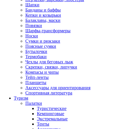
Шапки
Банданы и баффы
Кепки и козырьки
Балаклавы, маски
Повязки
Шарфы-трансформеры
Носки
Сумки и рюкзаки
Поясные сумки
Бутылочки
Термобаки
Чехлы для беговых лыж
Скрепки, связки, липучки
Компасы и чипы
Тейп-ленты
Планшеты
Аксессуары для ориентирования
Спортивная литература
Туризм
Палатки
Туристические
Кемпинговые
Экстремальные
Тенты