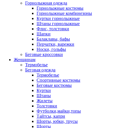
Горнолыжная одежда
Горнолыжные костюмы
Горнолыжные комбинезоны
Куртки горнолыжные
Штаны горнолыжные
Флис, толстовки
Шапки
Балаклавы, бафы
Перчатки, варежки
Носки, гольфы
Беговые кроссовки
Женщинам
Термобелье
Беговая одежда
Термобелье
Спортивные костюмы
Беговые костюмы
Куртки
Штаны
Жилеты
Толстовки
Футболки,майки,топы
Тайтсы, капри
Шорты, юбки, трусы
Шорты