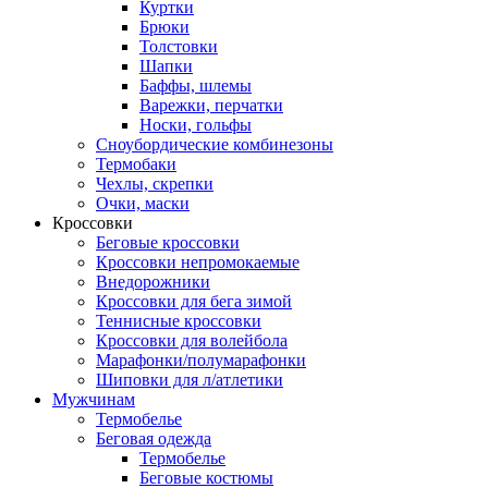
Куртки
Брюки
Толстовки
Шапки
Баффы, шлемы
Варежки, перчатки
Носки, гольфы
Сноубордические комбинезоны
Термобаки
Чехлы, скрепки
Очки, маски
Кроссовки
Беговые кроссовки
Кроссовки непромокаемые
Внедорожники
Кроссовки для бега зимой
Теннисные кроссовки
Кроссовки для волейбола
Марафонки/полумарафонки
Шиповки для л/атлетики
Мужчинам
Термобелье
Беговая одежда
Термобелье
Беговые костюмы