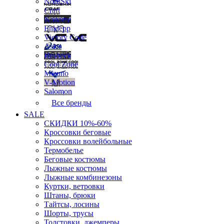
NordSki
Craft
Noname
Enklepp
Victory Code
Asics
Brubeck
Cool Zone
Mizuno
V-Motion
Salomon
Все бренды
SALE
СКИДКИ 10%-60%
Кроссовки беговые
Кроссовки волейбольные
Термобелье
Беговые костюмы
Лыжные костюмы
Лыжные комбинезоны
Куртки, ветровки
Штаны, брюки
Тайтсы, лосины
Шорты, трусы
Толстовки, джемперы