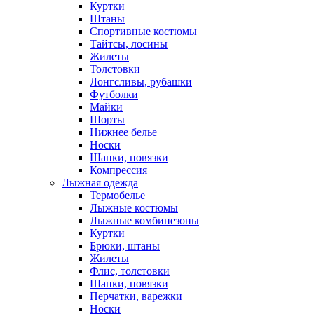
Куртки
Штаны
Спортивные костюмы
Тайтсы, лосины
Жилеты
Толстовки
Лонгсливы, рубашки
Футболки
Майки
Шорты
Нижнее белье
Носки
Шапки, повязки
Компрессия
Лыжная одежда
Термобелье
Лыжные костюмы
Лыжные комбинезоны
Куртки
Брюки, штаны
Жилеты
Флис, толстовки
Шапки, повязки
Перчатки, варежки
Носки