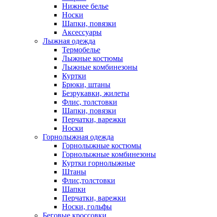
Нижнее белье
Носки
Шапки, повязки
Аксессуары
Лыжная одежда
Термобелье
Лыжные костюмы
Лыжные комбинезоны
Куртки
Брюки, штаны
Безрукавки, жилеты
Флис, толстовки
Шапки, повязки
Перчатки, варежки
Носки
Горнолыжная одежда
Горнолыжные костюмы
Горнолыжные комбинезоны
Куртки горнолыжные
Штаны
Флис,толстовки
Шапки
Перчатки, варежки
Носки, гольфы
Беговые кроссовки