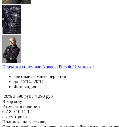
Перчатки гоночные Noname Pursuit 21 унисекс
элитные лыжные перчатки
до -15°С..-20°С
Финляндия
-20%
3 390 руб
/
4 290 руб
В корзину
Размеры в наличии
6
7
8
9
10
11
12
вы смотрели
Подписка на рассылку
Оставьте свой адрес, и первыми получайте от нас полезную