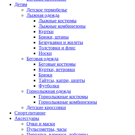
Детям
Детское термобелье
Лыжная одежда
Лыжные костюмы
Лыжные комбинезоны
Куртки
Брюки, штаны
Безрукавки и жилеты
Толстовки и флис
Носки
Беговая одежда
Беговые костюмы
Куртки, ветровки
Брюки
Тайтсы, капри, шорты
Футболки
Горнолыжная одежда
Горнолыжные костюмы
Горнолыжные комбинезоны
Детские кроссовки
Спорт.питание
Аксессуары
Очки и маски
Пульсометры, часы
Перчатки, варежки, лобстеры