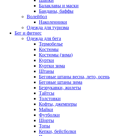
Шапки
Балаклавы и маски
Банданы, баффы
Волейбол
Наколенники
Одежда для туризма
Бег и фитнес
Одежда для бега
Термобелье
Костюмы
Костюмы (зима)
Куртки
Куртки зима
Штаны
Беговые штаны весна, лето, осень
Беговые штаны зима
Безрукавки, жилеты
Тайтсы
Толстовки
Кофты, джемперы
Майки
Футболки
Шорты
Топы
Кепки, бейсболки