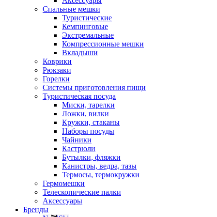
Аксессуары
Спальные мешки
Туристические
Кемпинговые
Экстремальные
Компрессионные мешки
Вкладыши
Коврики
Рюкзаки
Горелки
Системы приготовления пищи
Туристическая посуда
Миски, тарелки
Ложки, вилки
Кружки, стаканы
Наборы посуды
Чайники
Кастрюли
Бутылки, фляжки
Канистры, ведра, тазы
Термосы, термокружки
Гермомешки
Телескопические палки
Аксессуары
Бренды