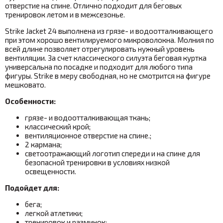
отверстие на спине. Отлично подходит для беговых
тренировок летом и в межсезонье.
Strike Jacket 24 выполнена из грязе- и водоотталкивающего
при этом хорошо вентилируемого микроволокна.
Молния по
всей длине позволяет отрегулировать нужный уровень
вентиляции. За счет классического силуэта беговая куртка
универсальна по посадке и подходит для любого типа
фигуры. Strike в меру свободная, но не смотрится на фигуре
мешковато.
Особенности:
грязе- и водоотталкивающая ткань;
классический крой;
вентиляционное отверстие на спине.;
2 кармана;
светоотражающий логотип спереди и на спине для
безопасной тренировки в условиях низкой
освещенности.
Подойдет для:
бега;
легкой атлетики;
тренировок и разминок;