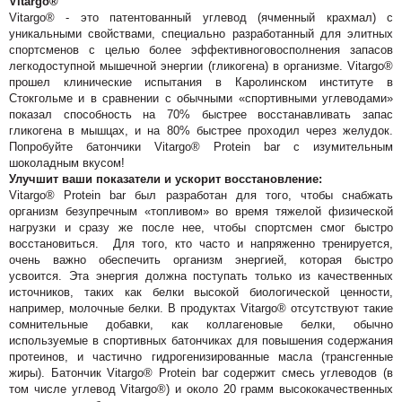
Vitargo®
Vitargo® - это патентованный углевод (ячменный крахмал) с
уникальными свойствами, специально разработанный для элитных
спортсменов с целью более эффективноговосполнения запасов
легкодоступной мышечной энергии (гликогена) в организме. Vitargo®
прошел клинические испытания в Каролинском институте в
Стокгольме и в сравнении с обычными «спортивными углеводами»
показал способность на 70% быстрее восстанавливать запас
гликогена в мышцах, и на 80% быстрее проходил через желудок.
Попробуйте батончики Vitargo® Protein bar
с изумительным
шоколадным вкусом!
Улучшит ваши показатели и ускорит восстановление:
Vitargo® Protein bar был разработан для того, чтобы снабжать
организм безупречным «топливом» во время тяжелой физической
нагрузки и сразу же после нее, чтобы спортсмен смог быстро
восстановиться. Для того, кто часто и напряженно тренируется,
очень важно обеспечить организм энергией, которая быстро
усвоится. Эта энергия должна поступать только из качественных
источников, таких как белки высокой биологической ценности,
например, молочные белки. В продуктах Vitargo® отсутствуют такие
сомнительные добавки, как коллагеновые белки, обычно
используемые в спортивных батончиках для повышения содержания
протеинов, и частично гидрогенизированные масла (трансгенные
жиры). Батончик Vitargo® Protein bar содержит смесь углеводов (в
том числе углевод Vitargo®) и около 20 грамм высококачественных