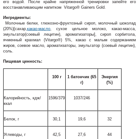
его водой. После крайне напряженной тренировки запейте его
восстанавливающим напитком Vitargo® Gainers Gold.
Ингредиенты:
Молочные белки, глюкозно-фруктозный сироп, молочный шоколад
(20%)[сахар,
какао-масло
, сухое цельное молоко, какао-масса,
эмульгатор(соевый лецитин), ароматизаторы], сироп сорбитола,
ячменный крахмал (Vitargo®) 5%, какао с малым содержанием
жиров, соевое масло, ароматизаторы, эмульгатор (соевый лецитин),
соль.
Пищевая ценность:
100 г
1 батончик (65
Энергия
г)
(%)
Калорийность, кдж/
1596/379
1037/246
ккал
Белок, г
30,1
19,6
32
Углеводы, г
42,5
27,6
44