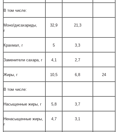
В том числе:
Моно/дисахариды,
32,9
21,3
г
Крахмал, г
5
3,3
Заменители сахара, г
4,1
2,7
Жиры, г
10,5
6,8
24
В том числе:
Насыщенные жиры, г
5,8
3,7
Ненасыщенные жиры,
4,7
3,1
г