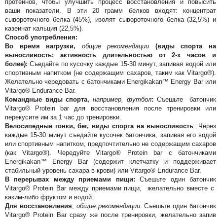
протеинов, чтобы улучшить процесс восстановления и повысить
ваши показатели. В эти 20 грамм белков входят: концентрат
сывороточного белка (45%), изолят сывороточного белка (32,5%) и
казеинат кальция (22,5%).
Способ употребления:
Во время нагрузки
,
общие рекомендации
(виды
спорта на
выносливость: активность длительностью от 2-х часов и
более):
Съедайте по кусочку каждые 15-30 минут, запивая водой или
спортивным напитком (не содержащим сахаров, таким как Vitargo®).
Желательно чередовать с батончиками Energikakan™ Energy Bar или
Vitargo® Endurance Bar.
Командные виды спорта,
например, футбол
:
Съешьте батончик
Vitargo® Protein bar для восстановления после тренировки или
перекусите им за 1 час до тренировки.
Велосипедные гонки, бег, виды спорта на выносливость
: Через
каждые 15-30 минут съедайте кусочек батончика, запивая его водой
или спортивным напитком, предпочтительно не содержащим сахаров
(как Vitargo®). Чередуйте Vitargo® Protein bar c батончиками
Energikakan™ Energy Bar (содержит клетчатку и поддерживает
стабильный уровень сахара в крови) или Vitargo® Endurance Bar.
В перерывах между приемами пищи:
Съешьте один батончик
Vitargo® Protein Bar между приемами пищи, желательно вместе с
каким-либо фруктом и водой.
Для восстановления
,
общие рекомендации
: Съешьте один батончик
Vitargo® Protein Bar сразу же после тренировки, желательно запив