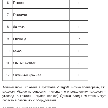
6
Глютен
+
7
Глютамат
-
8
Лактоза
+
9
Пшеница
?
10
Какао
+
11
Яичный желток
-
12
Ячменный крахмал
+
Количеством глютена в крахмале Vitargo® можно пренебречь, т.к.
крахмал Vitargo не содержит глютена «по определению» (крахмал –
углевод, а глютен – группа белков) Однако следы глютена могут
попасть в батончики с оборудования.