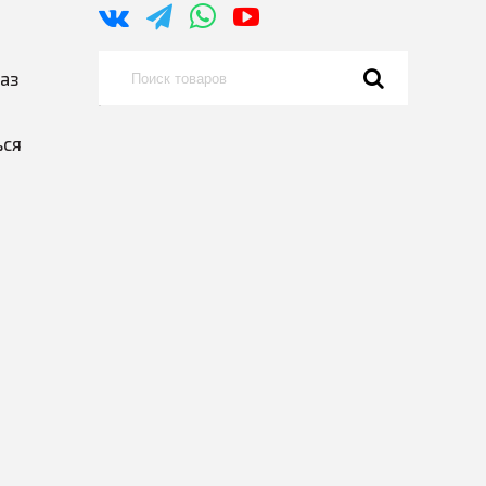
каз
ься