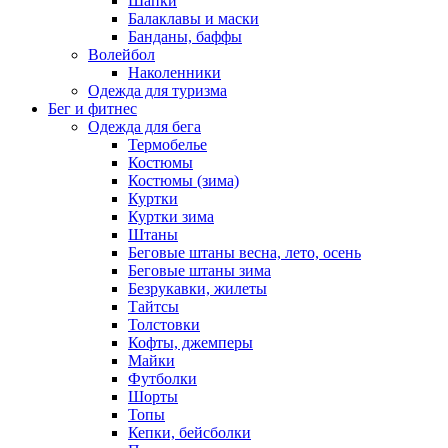
Шапки
Балаклавы и маски
Банданы, баффы
Волейбол
Наколенники
Одежда для туризма
Бег и фитнес
Одежда для бега
Термобелье
Костюмы
Костюмы (зима)
Куртки
Куртки зима
Штаны
Беговые штаны весна, лето, осень
Беговые штаны зима
Безрукавки, жилеты
Тайтсы
Толстовки
Кофты, джемперы
Майки
Футболки
Шорты
Топы
Кепки, бейсболки