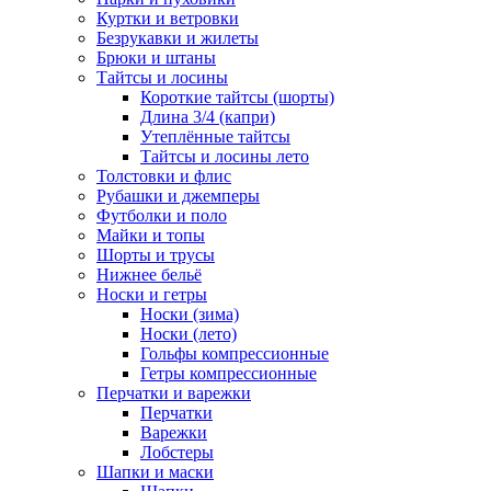
Куртки и ветровки
Безрукавки и жилеты
Брюки и штаны
Тайтсы и лосины
Короткие тайтсы (шорты)
Длина 3/4 (капри)
Утеплённые тайтсы
Тайтсы и лосины лето
Толстовки и флис
Рубашки и джемперы
Футболки и поло
Майки и топы
Шорты и трусы
Нижнее бельё
Носки и гетры
Носки (зима)
Носки (лето)
Гольфы компрессионные
Гетры компрессионные
Перчатки и варежки
Перчатки
Варежки
Лобстеры
Шапки и маски