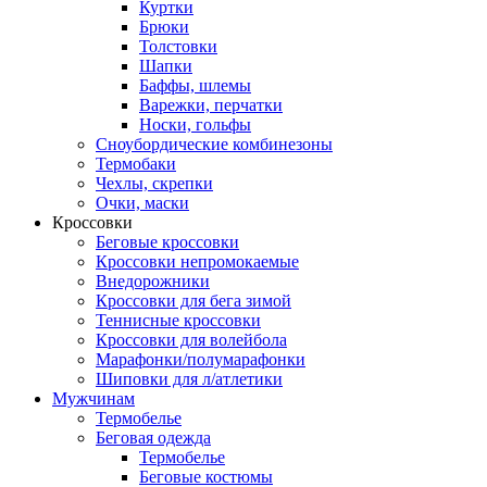
Куртки
Брюки
Толстовки
Шапки
Баффы, шлемы
Варежки, перчатки
Носки, гольфы
Сноубордические комбинезоны
Термобаки
Чехлы, скрепки
Очки, маски
Кроссовки
Беговые кроссовки
Кроссовки непромокаемые
Внедорожники
Кроссовки для бега зимой
Теннисные кроссовки
Кроссовки для волейбола
Марафонки/полумарафонки
Шиповки для л/атлетики
Мужчинам
Термобелье
Беговая одежда
Термобелье
Беговые костюмы