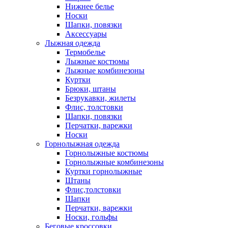
Нижнее белье
Носки
Шапки, повязки
Аксессуары
Лыжная одежда
Термобелье
Лыжные костюмы
Лыжные комбинезоны
Куртки
Брюки, штаны
Безрукавки, жилеты
Флис, толстовки
Шапки, повязки
Перчатки, варежки
Носки
Горнолыжная одежда
Горнолыжные костюмы
Горнолыжные комбинезоны
Куртки горнолыжные
Штаны
Флис,толстовки
Шапки
Перчатки, варежки
Носки, гольфы
Беговые кроссовки