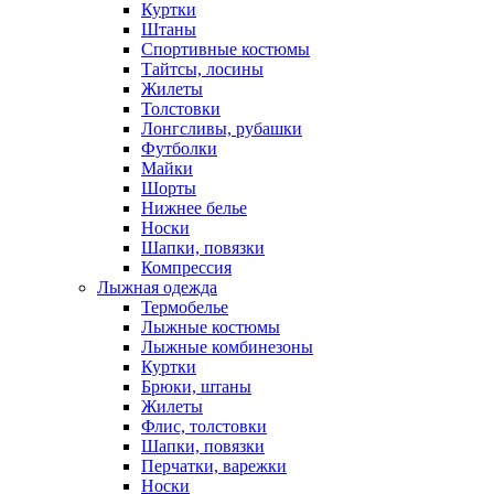
Куртки
Штаны
Спортивные костюмы
Тайтсы, лосины
Жилеты
Толстовки
Лонгсливы, рубашки
Футболки
Майки
Шорты
Нижнее белье
Носки
Шапки, повязки
Компрессия
Лыжная одежда
Термобелье
Лыжные костюмы
Лыжные комбинезоны
Куртки
Брюки, штаны
Жилеты
Флис, толстовки
Шапки, повязки
Перчатки, варежки
Носки