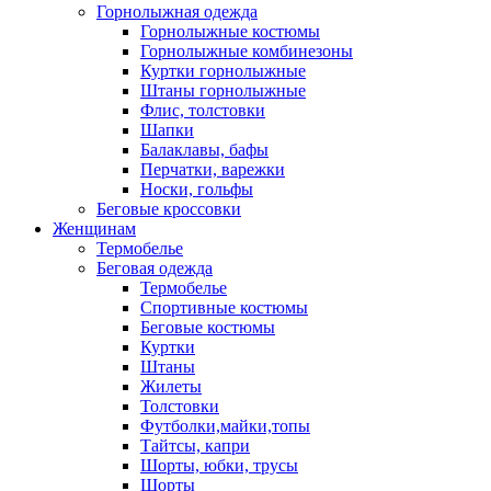
Горнолыжная одежда
Горнолыжные костюмы
Горнолыжные комбинезоны
Куртки горнолыжные
Штаны горнолыжные
Флис, толстовки
Шапки
Балаклавы, бафы
Перчатки, варежки
Носки, гольфы
Беговые кроссовки
Женщинам
Термобелье
Беговая одежда
Термобелье
Спортивные костюмы
Беговые костюмы
Куртки
Штаны
Жилеты
Толстовки
Футболки,майки,топы
Тайтсы, капри
Шорты, юбки, трусы
Шорты