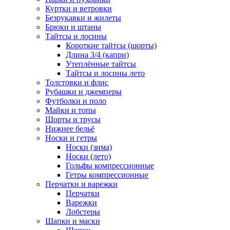
Куртки и ветровки
Безрукавки и жилеты
Брюки и штаны
Тайтсы и лосины
Короткие тайтсы (шорты)
Длина 3/4 (капри)
Утеплённые тайтсы
Тайтсы и лосины лето
Толстовки и флис
Рубашки и джемперы
Футболки и поло
Майки и топы
Шорты и трусы
Нижнее бельё
Носки и гетры
Носки (зима)
Носки (лето)
Гольфы компрессионные
Гетры компрессионные
Перчатки и варежки
Перчатки
Варежки
Лобстеры
Шапки и маски