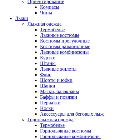
Ориентирование
Компасы
Чипы
Лыжи
Лыжная одежда
Термобелье
Лыжные костюмы
Костюмы прогулочные
Костюмы разминочные
Лыжные комбинезоны
Куртки
Штаны
Лыжные жилеты
Флис
Шорты и юбки
Шапки
Маски, балаклавы
Баффы и повязки
Перчатки
Носки
Аксессуары для беговых лыж
Горнолыжная одежда
Термобелье
Горнолыжные костюмы
Горнолыжные комбинезоны