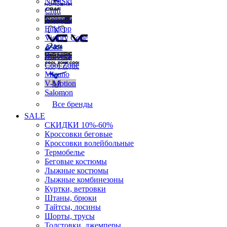
NordSki
Craft
Noname
Enklepp
Victory Code
Asics
Brubeck
Cool Zone
Mizuno
V-Motion
Salomon
Все бренды
SALE
СКИДКИ 10%-60%
Кроссовки беговые
Кроссовки волейбольные
Термобелье
Беговые костюмы
Лыжные костюмы
Лыжные комбинезоны
Куртки, ветровки
Штаны, брюки
Тайтсы, лосины
Шорты, трусы
Толстовки, джемперы