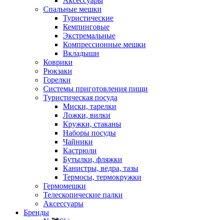
Аксессуары
Спальные мешки
Туристические
Кемпинговые
Экстремальные
Компрессионные мешки
Вкладыши
Коврики
Рюкзаки
Горелки
Системы приготовления пищи
Туристическая посуда
Миски, тарелки
Ложки, вилки
Кружки, стаканы
Наборы посуды
Чайники
Кастрюли
Бутылки, фляжки
Канистры, ведра, тазы
Термосы, термокружки
Гермомешки
Телескопические палки
Аксессуары
Бренды