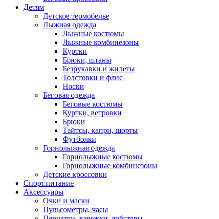
Детям
Детское термобелье
Лыжная одежда
Лыжные костюмы
Лыжные комбинезоны
Куртки
Брюки, штаны
Безрукавки и жилеты
Толстовки и флис
Носки
Беговая одежда
Беговые костюмы
Куртки, ветровки
Брюки
Тайтсы, капри, шорты
Футболки
Горнолыжная одежда
Горнолыжные костюмы
Горнолыжные комбинезоны
Детские кроссовки
Спорт.питание
Аксессуары
Очки и маски
Пульсометры, часы
Перчатки, варежки, лобстеры