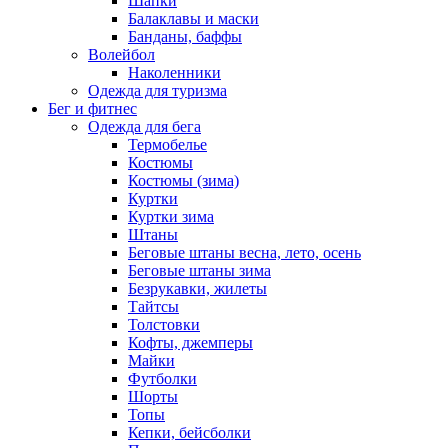
Шапки
Балаклавы и маски
Банданы, баффы
Волейбол
Наколенники
Одежда для туризма
Бег и фитнес
Одежда для бега
Термобелье
Костюмы
Костюмы (зима)
Куртки
Куртки зима
Штаны
Беговые штаны весна, лето, осень
Беговые штаны зима
Безрукавки, жилеты
Тайтсы
Толстовки
Кофты, джемперы
Майки
Футболки
Шорты
Топы
Кепки, бейсболки