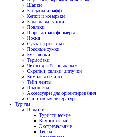
Шапки
Банданы и баффы
Кепки и козырьки
Балаклавы, маски
Повязки
Шарфы-трансформеры
Носки
Сумки и рюкзаки
Поясные сумки
Бутылочки
Термобаки
Чехлы для беговых лыж
Скрепки, связки, липучки
Компасы и чипы
Тейп-ленты
Планшеты
Аксессуары для ориентирования
Спортивная литература
Туризм
Палатки
Туристические
Кемпинговые
Экстремальные
Тенты