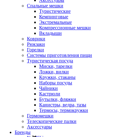
Аксессуары
Спальные мешки
Туристические
Кемпинговые
Экстремальные
Компрессионные мешки
Вкладыши
Коврики
Рюкзаки
Горелки
Системы приготовления пищи
Туристическая посуда
Миски, тарелки
Ложки, вилки
Кружки, стаканы
Наборы посуды
Чайники
Кастрюли
Бутылки, фляжки
Канистры, ведра, тазы
Термосы, термокружки
Гермомешки
Телескопические палки
Аксессуары
Бренды