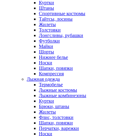
Куртки
Штаны
Спортивные костюмы
Тайтсы, лосины
Жилеты
Толстовки
Лонгсливы, рубашки
Футболки
Майки
Шорты
Нижнее белье
Носки
Шапки, повязки
Компрессия
Лыжная одежда
Термобелье
Лыжные костюмы
Лыжные комбинезоны
Куртки
Брюки, штаны
Жилеты
Флис, толстовки
Шапки, повязки
Перчатки, варежки
Носки