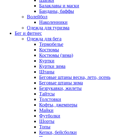
Шапки
Балаклавы и маски
Банданы, баффы
Волейбол
Наколенники
Одежда для туризма
Бег и фитнес
Одежда для бега
Термобелье
Костюмы
Костюмы (зима)
Куртки
Куртки зима
Штаны
Беговые штаны весна, лето, осень
Беговые штаны зима
Безрукавки, жилеты
Тайтсы
Толстовки
Кофты, джемперы
Майки
Футболки
Шорты
Топы
Кепки, бейсболки