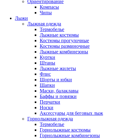
Ориентирование
Компасы
Чипы
Лыжи
Лыжная одежда
Термобелье
Лыжные костюмы
Костюмы прогулочные
Костюмы разминочные
Лыжные комбинезоны
Куртки
Штаны
Лыжные жилеты
Флис
Шорты и юбки
Шапки
Маски, балаклавы
Баффы и повязки
Перчатки
Носки
Аксессуары для беговых лыж
Горнолыжная одежда
Термобелье
Горнолыжные костюмы
Горнолыжные комбинезоны