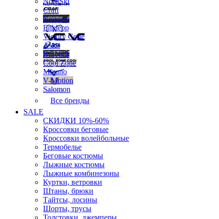
NordSki
Craft
Noname
Enklepp
Victory Code
Asics
Brubeck
Cool Zone
Mizuno
V-Motion
Salomon
Все бренды
SALE
СКИДКИ 10%-60%
Кроссовки беговые
Кроссовки волейбольные
Термобелье
Беговые костюмы
Лыжные костюмы
Лыжные комбинезоны
Куртки, ветровки
Штаны, брюки
Тайтсы, лосины
Шорты, трусы
Толстовки, джемперы