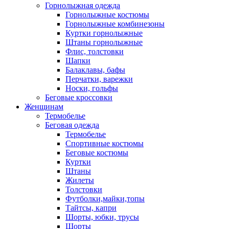
Горнолыжная одежда
Горнолыжные костюмы
Горнолыжные комбинезоны
Куртки горнолыжные
Штаны горнолыжные
Флис, толстовки
Шапки
Балаклавы, бафы
Перчатки, варежки
Носки, гольфы
Беговые кроссовки
Женщинам
Термобелье
Беговая одежда
Термобелье
Спортивные костюмы
Беговые костюмы
Куртки
Штаны
Жилеты
Толстовки
Футболки,майки,топы
Тайтсы, капри
Шорты, юбки, трусы
Шорты