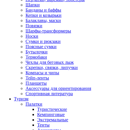
Шапки
Банданы и баффы
Кепки и козырьки
Балаклавы, маски
Повязки
Шарфы-трансформеры
Носки
Сумки и рюкзаки
Поясные сумки
Бутылочки
Термобаки
Чехлы для беговых лыж
Скрепки, связки, липучки
Компасы и чипы
Тейп-ленты
Планшеты
Аксессуары для ориентирования
Спортивная литература
Туризм
Палатки
Туристические
Кемпинговые
Экстремальные
Тенты