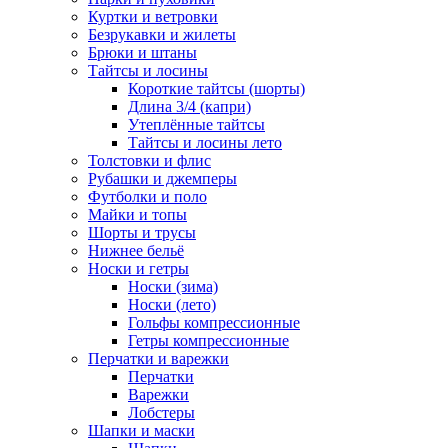
Куртки и ветровки
Безрукавки и жилеты
Брюки и штаны
Тайтсы и лосины
Короткие тайтсы (шорты)
Длина 3/4 (капри)
Утеплённые тайтсы
Тайтсы и лосины лето
Толстовки и флис
Рубашки и джемперы
Футболки и поло
Майки и топы
Шорты и трусы
Нижнее бельё
Носки и гетры
Носки (зима)
Носки (лето)
Гольфы компрессионные
Гетры компрессионные
Перчатки и варежки
Перчатки
Варежки
Лобстеры
Шапки и маски