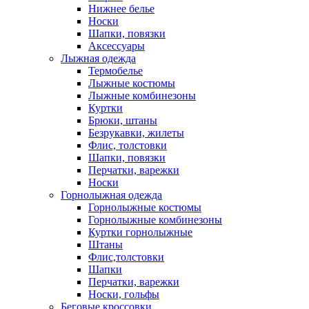
Нижнее белье
Носки
Шапки, повязки
Аксессуары
Лыжная одежда
Термобелье
Лыжные костюмы
Лыжные комбинезоны
Куртки
Брюки, штаны
Безрукавки, жилеты
Флис, толстовки
Шапки, повязки
Перчатки, варежки
Носки
Горнолыжная одежда
Горнолыжные костюмы
Горнолыжные комбинезоны
Куртки горнолыжные
Штаны
Флис,толстовки
Шапки
Перчатки, варежки
Носки, гольфы
Беговые кроссовки