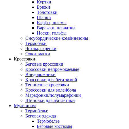
Куртки
Брюки
Толстовки
Шапки
Баффы, шлемы
Варежки, перчатки
Носки, гольфы
Сноубордические комбинезоны
Термобаки
Чехлы, скрепки
Очки, маски
Кроссовки
Беговые кроссовки
Кроссовки непромокаемые
Внедорожники
Кроссовки для бега зимой
Теннисные кроссовки
Кроссовки для волейбола
Марафонки/полумарафонки
Шиповки для л/атлетики
Мужчинам
Термобелье
Беговая одежда
Термобелье
Беговые костюмы