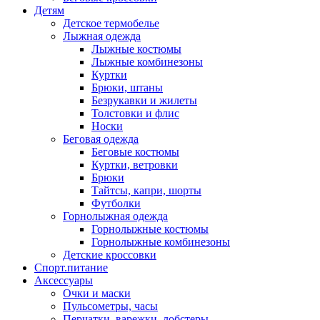
Детям
Детское термобелье
Лыжная одежда
Лыжные костюмы
Лыжные комбинезоны
Куртки
Брюки, штаны
Безрукавки и жилеты
Толстовки и флис
Носки
Беговая одежда
Беговые костюмы
Куртки, ветровки
Брюки
Тайтсы, капри, шорты
Футболки
Горнолыжная одежда
Горнолыжные костюмы
Горнолыжные комбинезоны
Детские кроссовки
Спорт.питание
Аксессуары
Очки и маски
Пульсометры, часы
Перчатки, варежки, лобстеры