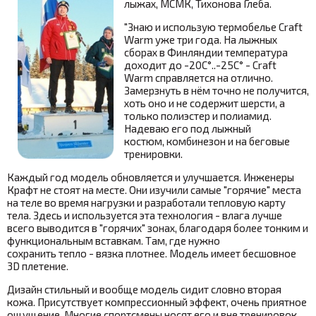
лыжах, МСМК, Тихонова Глеба.
"Знаю и использую термобелье Craft
Warm уже три года. На лыжных
сборах в Финляндии температура
доходит до -20С°..-25С° - Craft
Warm справляется на отлично.
Замерзнуть в нём точно не получится,
хоть оно и не содержит шерсти, а
только полиэстер и полиамид.
Надеваю его под лыжный
костюм, комбинезон и на беговые
тренировки.
Каждый год модель обновляется и улучшается. Инженеры
Крафт не стоят на месте. Они изучили самые "горячие" места
на теле во время нагрузки и разработали тепловую карту
тела. Здесь и используется эта технология - влага лучше
всего выводится в "горячих" зонах, благодаря более тонким и
функциональным вставкам. Там, где нужно
сохранить тепло - вязка плотнее. Модель имеет бесшовное
3D плетение.
Дизайн стильный и вообще модель сидит словно вторая
кожа. Присутствует компрессионный эффект, очень приятное
ощущение. Многие спортсмены носят его и вне тренировок.