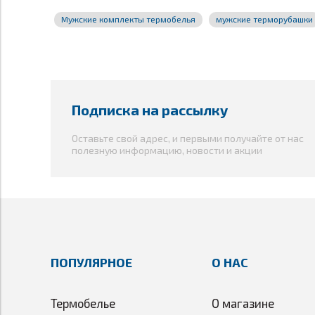
начинающих и профессиональных спортсменов, 
катания на лыжах;
Мужские комплекты термобелья
мужские терморубашки
катания на роллерах;
бега осенью-зимой-весной;
зимних видов спорта;
повседневного использования;
активного отдыха и туризма.
Подписка на рассылку
Температурный режим:
от
+10°С до -15°С в зависи
Оставьте свой адрес, и первыми получайте от нас
Состав:
волокна Skinlife 65%, полиамид 27%, эластан
полезную информацию, новости и акции
ПОПУЛЯРНОЕ
О НАС
Термобелье
О магазине