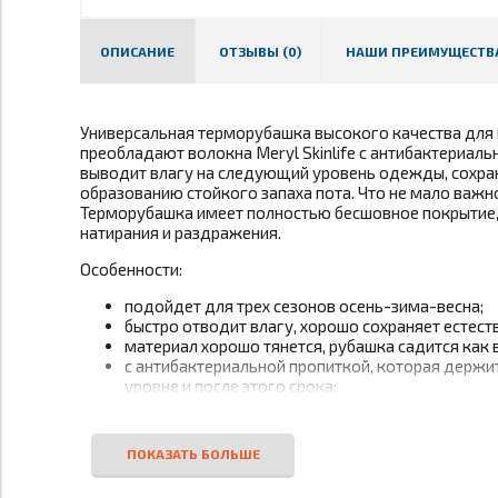
ОПИСАНИЕ
ОТЗЫВЫ (0)
НАШИ ПРЕИМУЩЕСТВ
Универсальная терморубашка высокого качества для 
преобладают волокна Meryl Skinlife с антибактериаль
выводит влагу на следующий уровень одежды, сохран
образованию стойкого запаха пота. Что не мало важн
Терморубашка имеет полностью бесшовное покрытие,
натирания и раздражения.
Особенности:
подойдет для трех сезонов осень-зима-весна;
быстро отводит влагу, хорошо сохраняет естест
материал хорошо тянется, рубашка садится как 
с антибактериальной пропиткой, которая держит
уровне и после этого срока;
без воротника;
по всем параметрам сходство с моделью Noname 
Подойдет для: