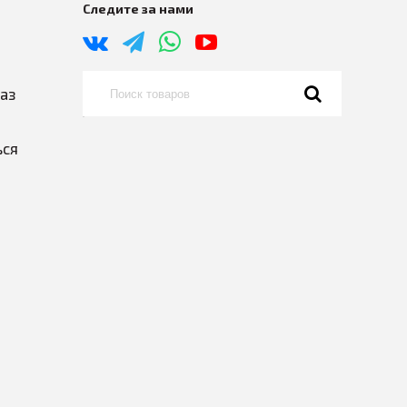
Следите за нами
каз
ься