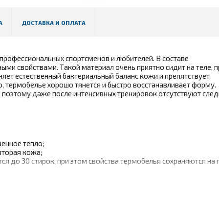
А
ДОСТАВКА И ОПЛАТА
профессиональных спортсменов и любителей. В составе
ными свойствами. Такой материал очень приятно сидит на теле, 
яет естественный бактериальный баланс кожи и препятствует
о, термобелье хорошо тянется и быстро восстанавливает форму.
 поэтому даже после интенсивных тренировок отсутствуют сле
венное тепло;
вторая кожа;
ся до 30 стирок, при этом свойства термобелья сохраняются на
Skinlife.