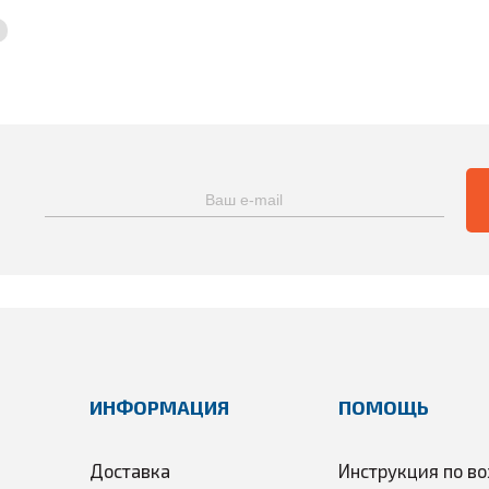
любителей;
мости от интенсивности тренировок
 8%
ИНФОРМАЦИЯ
ПОМОЩЬ
Доставка
Инструкция по во