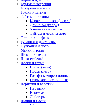
Куртки и ветровки
Безрукавки и жилеты
Брюки и штаны
Тайтсы и лосины
Короткие тайтсы (шорты)
Длина 3/4 (капри)
Утеплённые тайтсы
Тайтсы и лосины лето
Толстовки и флис
Рубашки и джемперы
Футболки и поло
Майки и топы
Шорты и трусы
Нижнее бельё
Носки и гетры
Носки (зима)
Носки (лето)
Гольфы компрессионные
Гетры компрессионные
Перчатки и варежки
Перчатки
Варежки
Лобстеры
Шапки и маски