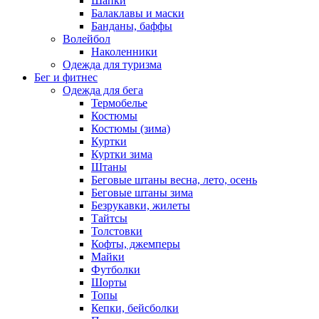
Шапки
Балаклавы и маски
Банданы, баффы
Волейбол
Наколенники
Одежда для туризма
Бег и фитнес
Одежда для бега
Термобелье
Костюмы
Костюмы (зима)
Куртки
Куртки зима
Штаны
Беговые штаны весна, лето, осень
Беговые штаны зима
Безрукавки, жилеты
Тайтсы
Толстовки
Кофты, джемперы
Майки
Футболки
Шорты
Топы
Кепки, бейсболки