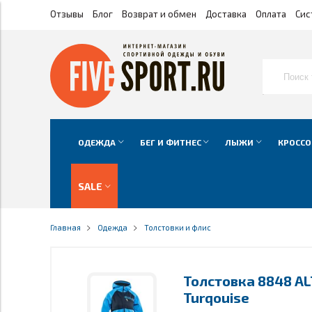
Отзывы
Блог
Возврат и обмен
Доставка
Оплата
Сис
ОДЕЖДА
БЕГ И ФИТНЕС
ЛЫЖИ
КРОССО
SALE
Главная
Одежда
Толстовки и флис
Толстовка 8848 A
Turqouise