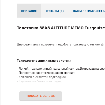
ОПИСАНИЕ
ОТЗЫВЫ (0)
НАШИ ПРЕИМУЩЕСТВ
Толстовка 8848 ALTITUDE MEMO Turqouis
Цветовая гамма позволяет подобрать толстовку с мягким фл
Технологические характеристики:
- Легкий, технологичный, катальный свитер;Ветрозащита све
- Полностью расстегивающаяся молния;
- Капюшон с сетчатой подкладкой;
- Карманы по бокам и на груди;
- Швы flatlock;
- Прямая форма модели;
- 3 наружных кармана.
Материал:
Polyester®