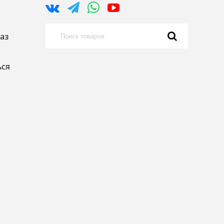
каз
ься