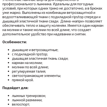
профессионального лыжника. Идеальны для погодных
условий, при которых одних трико не достаточно, а в брюках
уже жарко. Выполнены
из комбинации ветрозащитной и
водоотталкивающей ткани с подкладкой ripstop спереди и
дышащей эластичной ткани сзади.
Длина «капри» позволяет
обеспечивать тепло и защиту коленям. Имеется один карман
на молнии и также молнии по всей длине, что создает
дополнительное удобство при надевании и снятии.
Особенности:
дышащие и ветрозащитные;
с подкладкой ripstop
;
дышащая эластичная ткань сзади
;
карман на молнии;
молнии по всей длине;
регулируемая талия;
светоотражающие элементы;
прямой крой.
Подойдет для:
лыжных тренировок;
лыжной разминки;
велоспорт;