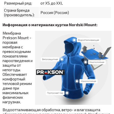
Размерный ряд:
от XS до XXL
Страна бренда
Россия (Россия)
(производитель):
Информация о материалах куртки Nordski Mount:
Мембрана
Prekson Mount -
поровая
мембрана с
превосходными
показателями
пароотведения и
защиты от
непогоды.
Обеспечивает
комфортный
тепловой режим
даже при
максимальных
физических
нагрузках.
Водоотталкивающая обработка, ветро- и влагозащита