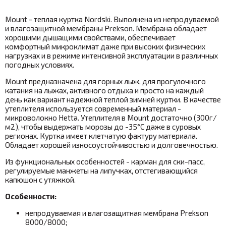
Mount - теплая куртка Nordski. Выполнена из непродуваемой
и влагозащитной мембраны Prekson. Мембрана обладает
хорошими дышащими свойствами, обеспечивает
комфортный микроклимат даже при высоких физических
нагрузках и в режиме интенсивной эксплуатации в различных
погодных условиях.
Mount предназначена для горных лыж, для прогулочного
катания на лыжах, активного отдыха и просто на каждый
день как вариант надежной теплой зимней куртки. В качестве
утеплителя используется современный материал -
микроволокно Hetta. Утеплителя в Mount достаточно (300г/
м2), чтобы выдержать морозы до -35°С даже в суровых
регионах. Куртка имеет клетчатую фактуру материала.
Обладает хорошей износоустойчивостью и долговечностью.
Из функциональных особенностей - карман для ски-пасс,
регулируемые манжеты на липучках, отстегивающийся
капюшон с утяжкой.
Особенности:
непродуваемая и влагозащитная мембрана Prekson
8000/8000;