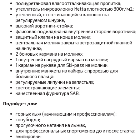
полиуретановая влагоотталкивающая пропитка;
утеплитель микроволокно Hetta плотностью 300
г/м2
;
утепленный, отстегивающийся капюшон на
регулируемом шнурке;
высокий воротник-стойка;
флисовая подкладка на внутренней стороне воротника;
защитный клапан на конце молнии;
центральная молния закрыта ветрозащитной планкой
на липучках;
2 боковых кармана на молниях;
1 внутренний нагрудный карман на молнии;
1 карман на рукаве для Ski-pass на молнии;
внутренние манжеты из лайкры с прорезью для
большого пальца;
регулируемые липучки на запястьях;
светоотражающие элементы;
качественная фурнитура SAB.
Подойдет для:
горных лыж (начинающим и профессионалам);
сноуборда;
прогулочного катания на лыжах;
для профессиональных спортсменов до и после старта;
экипировки;