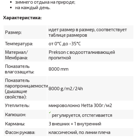
зимнего отдыха на природе;
на каждый день.
Характеристика:
идет размер в размер, соответствует
Размер:
таблице размеров
Температура:
от 0°С до -35°С
Материал/
Prekson с водоотталкивающей
Мембрана:
пропиткой
Показатель
8000
mm
влагозащиты:
Показатель
паропроницаемости
8000
g/m2/24h
(дышащие
свойства):
Утеплитель:
микроволокно Hetta 300г/м2
Капюшон:
регулируется, отстегивается
Карманы:
3 внешних + 1 внутренний
Фасон рукава:
классический, по линии плеча