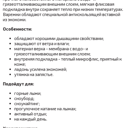
грязеотталкивающим внешним слоем, мягкая флисовая
подкладка внутри сохраняет тепло при низких температурах.
Варежки обладают специальной антискользящей вставкой
из экокожи.
Особенности:
обладают хорошими дышащими свойствами;
защищают от ветра и влаги;
материал верха - мембрана с водо- и
грязеотталкивающим внешним слоем;
внутреняя подкладка - теплый микрофлис, приятный к
коже;
ладонь усилена экокожей;
утяжка на запястье.
Подойдут для:
горные лыжи;
сноуборд;
сноукайтинг;
прогулочное катание на лыжах;
активный отдых;
на каждый день.