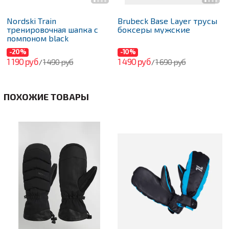
Nordski Train
Brubeck Base Layer трусы
тренировочная шапка с
боксеры мужские
помпоном black
-20%
-10%
1 190 руб
1 490 руб
1 490 руб
1 690 руб
/
/
ПОХОЖИЕ ТОВАРЫ