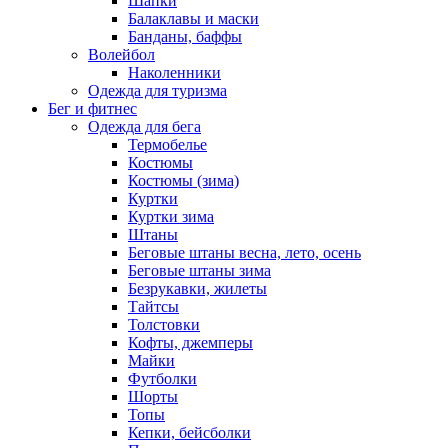
Шапки
Балаклавы и маски
Банданы, баффы
Волейбол
Наколенники
Одежда для туризма
Бег и фитнес
Одежда для бега
Термобелье
Костюмы
Костюмы (зима)
Куртки
Куртки зима
Штаны
Беговые штаны весна, лето, осень
Беговые штаны зима
Безрукавки, жилеты
Тайтсы
Толстовки
Кофты, джемперы
Майки
Футболки
Шорты
Топы
Кепки, бейсболки