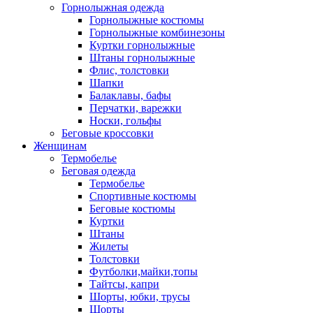
Горнолыжная одежда
Горнолыжные костюмы
Горнолыжные комбинезоны
Куртки горнолыжные
Штаны горнолыжные
Флис, толстовки
Шапки
Балаклавы, бафы
Перчатки, варежки
Носки, гольфы
Беговые кроссовки
Женщинам
Термобелье
Беговая одежда
Термобелье
Спортивные костюмы
Беговые костюмы
Куртки
Штаны
Жилеты
Толстовки
Футболки,майки,топы
Тайтсы, капри
Шорты, юбки, трусы
Шорты