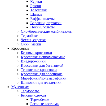
Куртки
Брюки
Толстовки
Шапки
Баффы, шлемы
Варежки, перчатки
Носки, гольфы
Сноубордические комбинезоны
Термобаки
Чехлы, скрепки
Очки, маски
Кроссовки
Беговые кроссовки
Кроссовки непромокаемые
Внедорожники
Кроссовки для бега зимой
Теннисные кроссовки
Кроссовки для волейбола
Марафонки/полумарафонки
Шиповки для л/атлетики
Мужчинам
Термобелье
Беговая одежда
Термобелье
Беговые костюмы