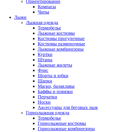
Ориентирование
Компасы
Чипы
Лыжи
Лыжная одежда
Термобелье
Лыжные костюмы
Костюмы прогулочные
Костюмы разминочные
Лыжные комбинезоны
Куртки
Штаны
Лыжные жилеты
Флис
Шорты и юбки
Шапки
Маски, балаклавы
Баффы и повязки
Перчатки
Носки
Аксессуары для беговых лыж
Горнолыжная одежда
Термобелье
Горнолыжные костюмы
Горнолыжные комбинезоны