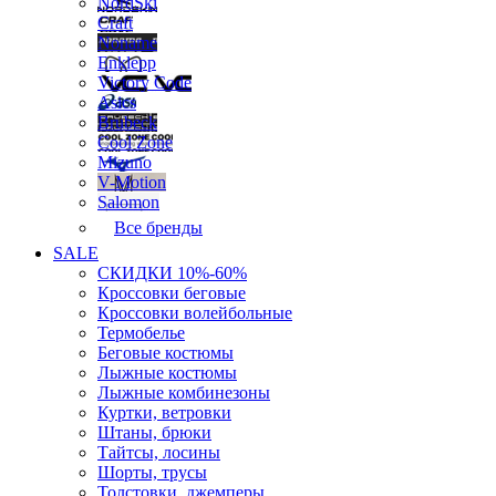
NordSki
Craft
Noname
Enklepp
Victory Code
Asics
Brubeck
Cool Zone
Mizuno
V-Motion
Salomon
Все бренды
SALE
СКИДКИ 10%-60%
Кроссовки беговые
Кроссовки волейбольные
Термобелье
Беговые костюмы
Лыжные костюмы
Лыжные комбинезоны
Куртки, ветровки
Штаны, брюки
Тайтсы, лосины
Шорты, трусы
Толстовки, джемперы