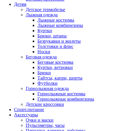
Детям
Детское термобелье
Лыжная одежда
Лыжные костюмы
Лыжные комбинезоны
Куртки
Брюки, штаны
Безрукавки и жилеты
Толстовки и флис
Носки
Беговая одежда
Беговые костюмы
Куртки, ветровки
Брюки
Тайтсы, капри, шорты
Футболки
Горнолыжная одежда
Горнолыжные костюмы
Горнолыжные комбинезоны
Детские кроссовки
Спорт.питание
Аксессуары
Очки и маски
Пульсометры, часы
Перчатки, варежки, лобстеры