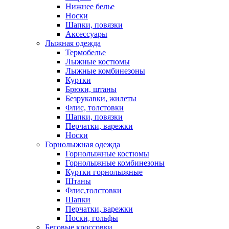
Нижнее белье
Носки
Шапки, повязки
Аксессуары
Лыжная одежда
Термобелье
Лыжные костюмы
Лыжные комбинезоны
Куртки
Брюки, штаны
Безрукавки, жилеты
Флис, толстовки
Шапки, повязки
Перчатки, варежки
Носки
Горнолыжная одежда
Горнолыжные костюмы
Горнолыжные комбинезоны
Куртки горнолыжные
Штаны
Флис,толстовки
Шапки
Перчатки, варежки
Носки, гольфы
Беговые кроссовки