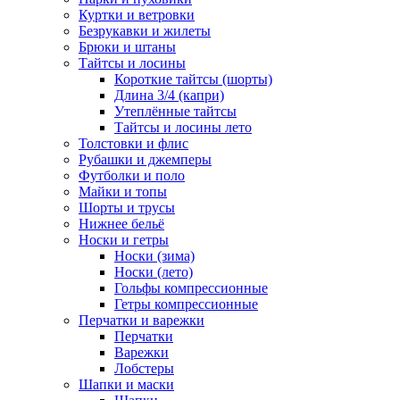
Куртки и ветровки
Безрукавки и жилеты
Брюки и штаны
Тайтсы и лосины
Короткие тайтсы (шорты)
Длина 3/4 (капри)
Утеплённые тайтсы
Тайтсы и лосины лето
Толстовки и флис
Рубашки и джемперы
Футболки и поло
Майки и топы
Шорты и трусы
Нижнее бельё
Носки и гетры
Носки (зима)
Носки (лето)
Гольфы компрессионные
Гетры компрессионные
Перчатки и варежки
Перчатки
Варежки
Лобстеры
Шапки и маски