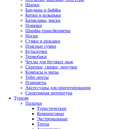
Шапки
Банданы и баффы
Кепки и козырьки
Балаклавы, маски
Повязки
Шарфы-трансформеры
Носки
Сумки и рюкзаки
Поясные сумки
Бутылочки
Термобаки
Чехлы для беговых лыж
Скрепки, связки, липучки
Компасы и чипы
Тейп-ленты
Планшеты
Аксессуары для ориентирования
Спортивная литература
Туризм
Палатки
Туристические
Кемпинговые
Экстремальные
Тенты