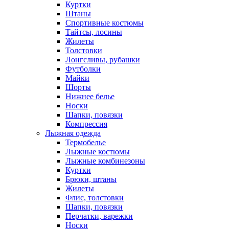
Куртки
Штаны
Спортивные костюмы
Тайтсы, лосины
Жилеты
Толстовки
Лонгсливы, рубашки
Футболки
Майки
Шорты
Нижнее белье
Носки
Шапки, повязки
Компрессия
Лыжная одежда
Термобелье
Лыжные костюмы
Лыжные комбинезоны
Куртки
Брюки, штаны
Жилеты
Флис, толстовки
Шапки, повязки
Перчатки, варежки
Носки