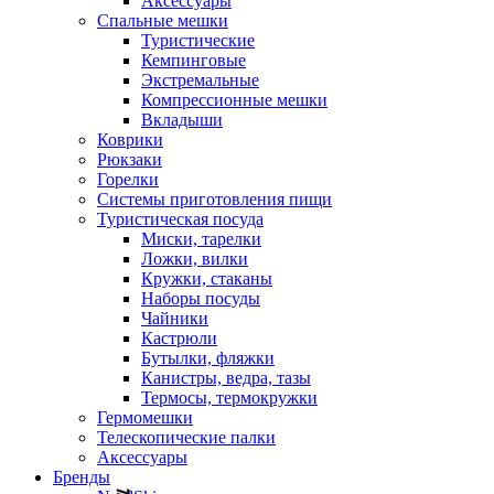
Аксессуары
Спальные мешки
Туристические
Кемпинговые
Экстремальные
Компрессионные мешки
Вкладыши
Коврики
Рюкзаки
Горелки
Системы приготовления пищи
Туристическая посуда
Миски, тарелки
Ложки, вилки
Кружки, стаканы
Наборы посуды
Чайники
Кастрюли
Бутылки, фляжки
Канистры, ведра, тазы
Термосы, термокружки
Гермомешки
Телескопические палки
Аксессуары
Бренды