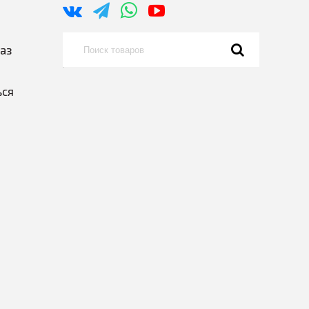
каз
ься