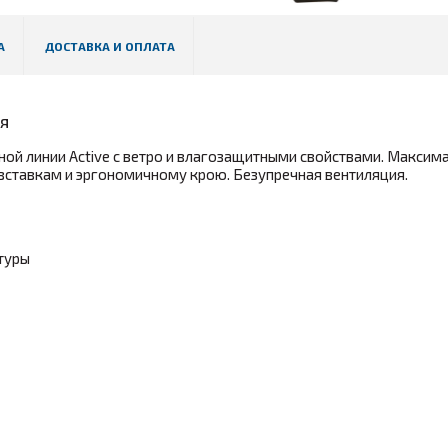
А
ДОСТАВКА И ОПЛАТА
ая
ной линии Active с ветро и влагозащитными свойствами. Максим
вставкам и эргономичному крою. Безупречная вентиляция.
туры
рвежской Велосипедной Ассоциации (NCF).