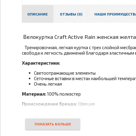
ОПИСАНИЕ
ОТЗЫВЫ (0)
НАШИ ПРЕИМУЩЕСТВ
Велокуртка Craft Active Rain женская желт
Тренировочная, легкая куртка с трех слойной месбра
свобода и легкость движений благодаря эластичным 
Характеристики:
Светоотражающие элементы
Сеточные вставки в местах наибольшей темпера
Очень легкая
Материал:
100% полиэстер
Происхождение бренда:
Швеция
Компания Craft является официальным спонсором Но