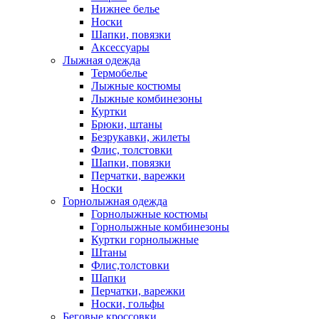
Нижнее белье
Носки
Шапки, повязки
Аксессуары
Лыжная одежда
Термобелье
Лыжные костюмы
Лыжные комбинезоны
Куртки
Брюки, штаны
Безрукавки, жилеты
Флис, толстовки
Шапки, повязки
Перчатки, варежки
Носки
Горнолыжная одежда
Горнолыжные костюмы
Горнолыжные комбинезоны
Куртки горнолыжные
Штаны
Флис,толстовки
Шапки
Перчатки, варежки
Носки, гольфы
Беговые кроссовки