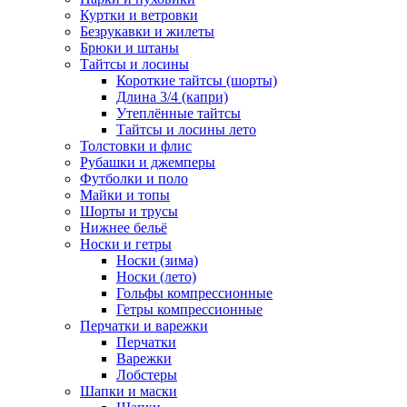
Куртки и ветровки
Безрукавки и жилеты
Брюки и штаны
Тайтсы и лосины
Короткие тайтсы (шорты)
Длина 3/4 (капри)
Утеплённые тайтсы
Тайтсы и лосины лето
Толстовки и флис
Рубашки и джемперы
Футболки и поло
Майки и топы
Шорты и трусы
Нижнее бельё
Носки и гетры
Носки (зима)
Носки (лето)
Гольфы компрессионные
Гетры компрессионные
Перчатки и варежки
Перчатки
Варежки
Лобстеры
Шапки и маски