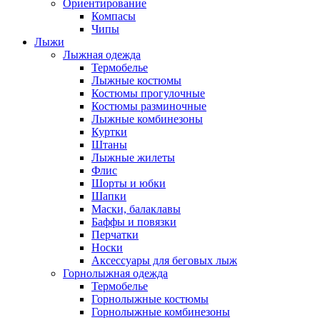
Ориентирование
Компасы
Чипы
Лыжи
Лыжная одежда
Термобелье
Лыжные костюмы
Костюмы прогулочные
Костюмы разминочные
Лыжные комбинезоны
Куртки
Штаны
Лыжные жилеты
Флис
Шорты и юбки
Шапки
Маски, балаклавы
Баффы и повязки
Перчатки
Носки
Аксессуары для беговых лыж
Горнолыжная одежда
Термобелье
Горнолыжные костюмы
Горнолыжные комбинезоны