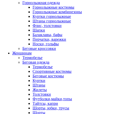
Горнолыжная одежда
Горнолыжные костюмы
Горнолыжные комбинезоны
Куртки горнолыжные
Штаны горнолыжные
Флис, толстовки
Шапки
Балаклавы, бафы
Перчатки, варежки
Носки, гольфы
Беговые кроссовки
Женщинам
Термобелье
Беговая одежда
Термобелье
Спортивные костюмы
Беговые костюмы
Куртки
Штаны
Жилеты
Толстовки
Футболки,майки,топы
Тайтсы, капри
Шорты, юбки, трусы
Шорты