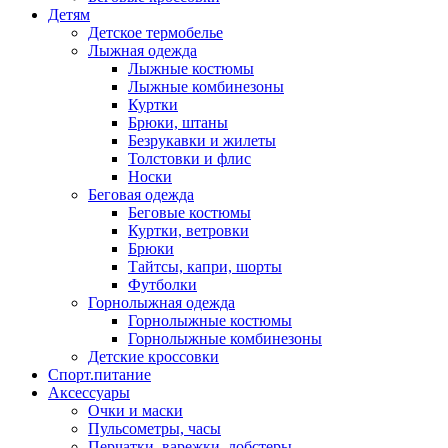
Детям
Детское термобелье
Лыжная одежда
Лыжные костюмы
Лыжные комбинезоны
Куртки
Брюки, штаны
Безрукавки и жилеты
Толстовки и флис
Носки
Беговая одежда
Беговые костюмы
Куртки, ветровки
Брюки
Тайтсы, капри, шорты
Футболки
Горнолыжная одежда
Горнолыжные костюмы
Горнолыжные комбинезоны
Детские кроссовки
Спорт.питание
Аксессуары
Очки и маски
Пульсометры, часы
Перчатки, варежки, лобстеры