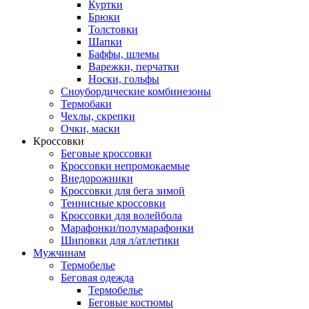
Куртки
Брюки
Толстовки
Шапки
Баффы, шлемы
Варежки, перчатки
Носки, гольфы
Сноубордические комбинезоны
Термобаки
Чехлы, скрепки
Очки, маски
Кроссовки
Беговые кроссовки
Кроссовки непромокаемые
Внедорожники
Кроссовки для бега зимой
Теннисные кроссовки
Кроссовки для волейбола
Марафонки/полумарафонки
Шиповки для л/атлетики
Мужчинам
Термобелье
Беговая одежда
Термобелье
Беговые костюмы