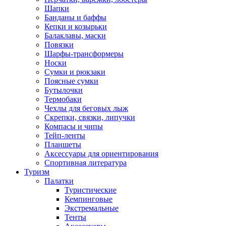
Шапки
Банданы и баффы
Кепки и козырьки
Балаклавы, маски
Повязки
Шарфы-трансформеры
Носки
Сумки и рюкзаки
Поясные сумки
Бутылочки
Термобаки
Чехлы для беговых лыж
Скрепки, связки, липучки
Компасы и чипы
Тейп-ленты
Планшеты
Аксессуары для ориентирования
Спортивная литература
Туризм
Палатки
Туристические
Кемпинговые
Экстремальные
Тенты