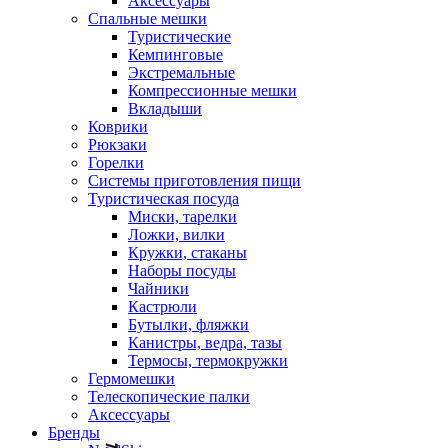
Аксессуары
Спальные мешки
Туристические
Кемпинговые
Экстремальные
Компрессионные мешки
Вкладыши
Коврики
Рюкзаки
Горелки
Системы приготовления пищи
Туристическая посуда
Миски, тарелки
Ложки, вилки
Кружки, стаканы
Наборы посуды
Чайники
Кастрюли
Бутылки, фляжки
Канистры, ведра, тазы
Термосы, термокружки
Гермомешки
Телескопические палки
Аксессуары
Бренды