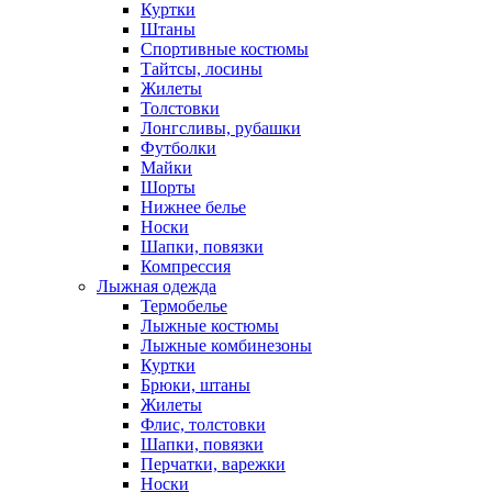
Куртки
Штаны
Спортивные костюмы
Тайтсы, лосины
Жилеты
Толстовки
Лонгсливы, рубашки
Футболки
Майки
Шорты
Нижнее белье
Носки
Шапки, повязки
Компрессия
Лыжная одежда
Термобелье
Лыжные костюмы
Лыжные комбинезоны
Куртки
Брюки, штаны
Жилеты
Флис, толстовки
Шапки, повязки
Перчатки, варежки
Носки