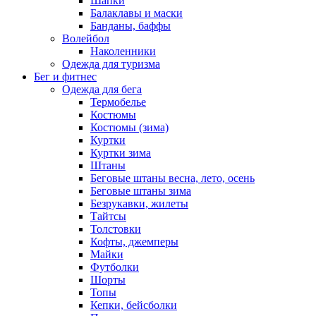
Шапки
Балаклавы и маски
Банданы, баффы
Волейбол
Наколенники
Одежда для туризма
Бег и фитнес
Одежда для бега
Термобелье
Костюмы
Костюмы (зима)
Куртки
Куртки зима
Штаны
Беговые штаны весна, лето, осень
Беговые штаны зима
Безрукавки, жилеты
Тайтсы
Толстовки
Кофты, джемперы
Майки
Футболки
Шорты
Топы
Кепки, бейсболки