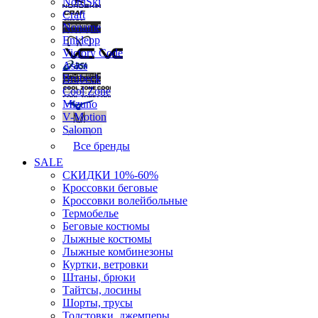
NordSki
Craft
Noname
Enklepp
Victory Code
Asics
Brubeck
Cool Zone
Mizuno
V-Motion
Salomon
Все бренды
SALE
СКИДКИ 10%-60%
Кроссовки беговые
Кроссовки волейбольные
Термобелье
Беговые костюмы
Лыжные костюмы
Лыжные комбинезоны
Куртки, ветровки
Штаны, брюки
Тайтсы, лосины
Шорты, трусы
Толстовки, джемперы