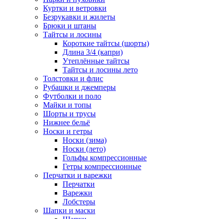
Куртки и ветровки
Безрукавки и жилеты
Брюки и штаны
Тайтсы и лосины
Короткие тайтсы (шорты)
Длина 3/4 (капри)
Утеплённые тайтсы
Тайтсы и лосины лето
Толстовки и флис
Рубашки и джемперы
Футболки и поло
Майки и топы
Шорты и трусы
Нижнее бельё
Носки и гетры
Носки (зима)
Носки (лето)
Гольфы компрессионные
Гетры компрессионные
Перчатки и варежки
Перчатки
Варежки
Лобстеры
Шапки и маски