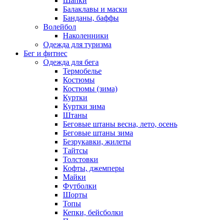
Шапки
Балаклавы и маски
Банданы, баффы
Волейбол
Наколенники
Одежда для туризма
Бег и фитнес
Одежда для бега
Термобелье
Костюмы
Костюмы (зима)
Куртки
Куртки зима
Штаны
Беговые штаны весна, лето, осень
Беговые штаны зима
Безрукавки, жилеты
Тайтсы
Толстовки
Кофты, джемперы
Майки
Футболки
Шорты
Топы
Кепки, бейсболки