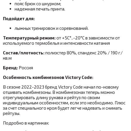
пояс брюк со шнурком;
надежная печать принта.
Подойдет для:
лыжных тренировок и соревнований.
Температурный режим:
от +5С
°..-20°С в
зависимости от
используемого термобелья и интенсивности катания
Состав/плотность:
полиэстер 80%, спандекс 20% / 190 г/
кв.м
Бренд:
Россия
Особенность комбинезонов Victory Code:
В сезоне 2022-2023 бренд Victory Code начал по-новому
отшивать комбинезоны. В комбинезонах теперь можно
отрегулировать длину рукава и рейтуз по своим
индивидуальным особенностям, если это необходимо. Плюс
за счет специального кроя будет легче надевать и снимать
рейтузы.
Подробно в картинках: