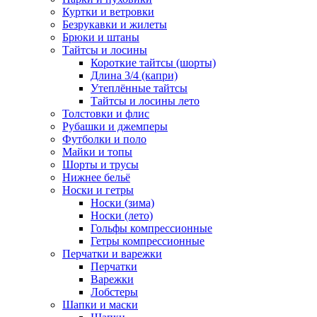
Куртки и ветровки
Безрукавки и жилеты
Брюки и штаны
Тайтсы и лосины
Короткие тайтсы (шорты)
Длина 3/4 (капри)
Утеплённые тайтсы
Тайтсы и лосины лето
Толстовки и флис
Рубашки и джемперы
Футболки и поло
Майки и топы
Шорты и трусы
Нижнее бельё
Носки и гетры
Носки (зима)
Носки (лето)
Гольфы компрессионные
Гетры компрессионные
Перчатки и варежки
Перчатки
Варежки
Лобстеры
Шапки и маски