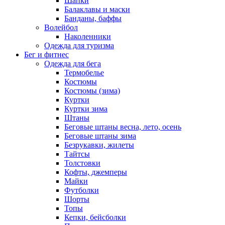
Шапки
Балаклавы и маски
Банданы, баффы
Волейбол
Наколенники
Одежда для туризма
Бег и фитнес
Одежда для бега
Термобелье
Костюмы
Костюмы (зима)
Куртки
Куртки зима
Штаны
Беговые штаны весна, лето, осень
Беговые штаны зима
Безрукавки, жилеты
Тайтсы
Толстовки
Кофты, джемперы
Майки
Футболки
Шорты
Топы
Кепки, бейсболки