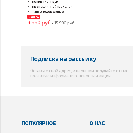
GoreTex черные
покрытие:
грунт
пронация: нейтральная
тип:
внедорожные
-40%
9 990 руб
15 990 руб
/
Подписка на рассылку
Оставьте свой адрес, и первыми получайте от нас
полезную информацию, новости и акции
ПОПУЛЯРНОЕ
О НАС