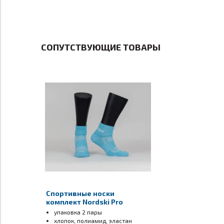
Пронация:
нейтральная
СОПУТСТВУЮЩИЕ ТОВАРЫ
Тип кроссовок:
тренировочные, внедорожн
Дополнительные
влагозащитные, мембрана
параметры:
Вес:
350 г
Подойдут для:
бега по бездорожью;
грунта;
грязи;
пересеченной местности;
длинных дистанций;
ежедневных тренировок;
джоггинга (бега трусцой);
на каждый день;
Спортивные носки
прогулок
.
комплект Nordski Pro
светло-синие
упаковка 2 пары
хлопок, полиамид, эластан