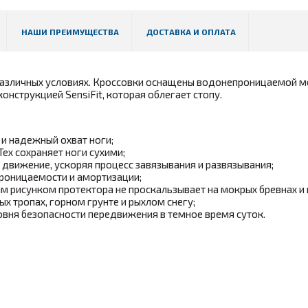
НАШИ ПРЕИМУЩЕСТВА
ДОСТАВКА И ОПЛАТА
 различных условиях. Кроссовки оснащены водонепроницаемой 
конструкцией SensiFit, которая облегает стопу.
 и надежный охват ноги;
x сохраняет ноги сухими;
о движение, ускоряя процесс завязывания и развязывания;
проницаемости и амортизации;
м рисунком протектора не проскальзывает на мокрых бревнах и 
х тропах, горном грунте и рыхлом снегу;
ня безопасности передвижения в темное время суток.
ветствуют таблице размеров
естность, грунт