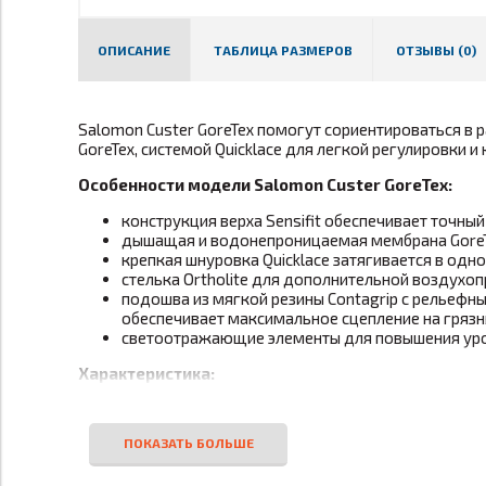
ОПИСАНИЕ
ТАБЛИЦА РАЗМЕРОВ
ОТЗЫВЫ (0)
Salomon Custer GoreTex помогут сориентироваться в
GoreTex, системой Quicklace для легкой регулировки и 
Особенности модели Salomon Custer GoreTex:
конструкция верха Sensifit обеспечивает точный
дышащая и водонепроницаемая мембрана GoreTe
крепкая шнуровка Quicklace затягивается в одн
стелька Ortholite для дополнительной воздухо
подошва из мягкой резины Contagrip с рельефны
обеспечивает максимальное сцепление на грязны
светоотражающие элементы для повышения уров
Характеристика:
Размер:
идут размер в размер, соот
Поверхность:
бездорожье,
пересеченная м