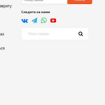
зврату
Следите за нами
каз
ься