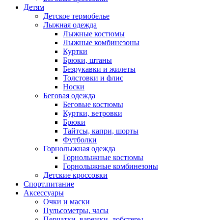
Детям
Детское термобелье
Лыжная одежда
Лыжные костюмы
Лыжные комбинезоны
Куртки
Брюки, штаны
Безрукавки и жилеты
Толстовки и флис
Носки
Беговая одежда
Беговые костюмы
Куртки, ветровки
Брюки
Тайтсы, капри, шорты
Футболки
Горнолыжная одежда
Горнолыжные костюмы
Горнолыжные комбинезоны
Детские кроссовки
Спорт.питание
Аксессуары
Очки и маски
Пульсометры, часы
Перчатки, варежки, лобстеры