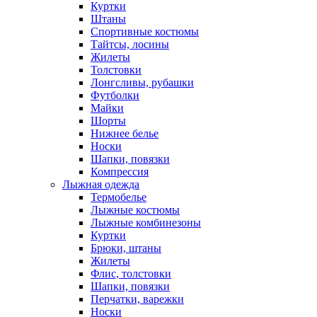
Куртки
Штаны
Спортивные костюмы
Тайтсы, лосины
Жилеты
Толстовки
Лонгсливы, рубашки
Футболки
Майки
Шорты
Нижнее белье
Носки
Шапки, повязки
Компрессия
Лыжная одежда
Термобелье
Лыжные костюмы
Лыжные комбинезоны
Куртки
Брюки, штаны
Жилеты
Флис, толстовки
Шапки, повязки
Перчатки, варежки
Носки