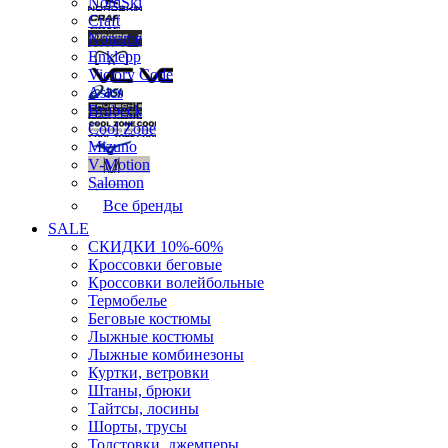
NordSki
Craft
Noname
Enklepp
Victory Code
Asics
Brubeck
Cool Zone
Mizuno
V-Motion
Salomon
Все бренды
SALE
СКИДКИ 10%-60%
Кроссовки беговые
Кроссовки волейбольные
Термобелье
Беговые костюмы
Лыжные костюмы
Лыжные комбинезоны
Куртки, ветровки
Штаны, брюки
Тайтсы, лосины
Шорты, трусы
Толстовки, джемперы