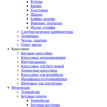
Куртки
Брюки
Толстовки
Шапки
Баффы, шлемы
Варежки, перчатки
Носки, гольфы
Сноубордические комбинезоны
Термобаки
Чехлы, скрепки
Очки, маски
Кроссовки
Беговые кроссовки
Кроссовки непромокаемые
Внедорожники
Кроссовки для бега зимой
Теннисные кроссовки
Кроссовки для волейбола
Марафонки/полумарафонки
Шиповки для л/атлетики
Мужчинам
Термобелье
Беговая одежда
Термобелье
Беговые костюмы