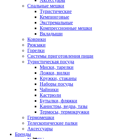
Аксессуары
Спальные мешки
Туристические
Кемпинговые
Экстремальные
Компрессионные мешки
Вкладыши
Коврики
Рюкзаки
Горелки
Системы приготовления пищи
Туристическая посуда
Миски, тарелки
Ложки, вилки
Кружки, стаканы
Наборы посуды
Чайники
Кастрюли
Бутылки, фляжки
Канистры, ведра, тазы
Термосы, термокружки
Гермомешки
Телескопические палки
Аксессуары
Бренды