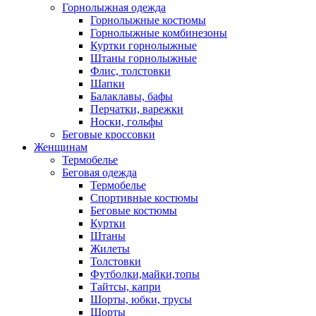
Горнолыжная одежда
Горнолыжные костюмы
Горнолыжные комбинезоны
Куртки горнолыжные
Штаны горнолыжные
Флис, толстовки
Шапки
Балаклавы, бафы
Перчатки, варежки
Носки, гольфы
Беговые кроссовки
Женщинам
Термобелье
Беговая одежда
Термобелье
Спортивные костюмы
Беговые костюмы
Куртки
Штаны
Жилеты
Толстовки
Футболки,майки,топы
Тайтсы, капри
Шорты, юбки, трусы
Шорты