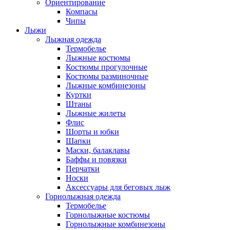
Ориентирование
Компасы
Чипы
Лыжи
Лыжная одежда
Термобелье
Лыжные костюмы
Костюмы прогулочные
Костюмы разминочные
Лыжные комбинезоны
Куртки
Штаны
Лыжные жилеты
Флис
Шорты и юбки
Шапки
Маски, балаклавы
Баффы и повязки
Перчатки
Носки
Аксессуары для беговых лыж
Горнолыжная одежда
Термобелье
Горнолыжные костюмы
Горнолыжные комбинезоны