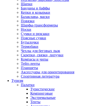
Шапки
Банданы и баффы
Кепки и козырьки
Балаклавы, маски
Повязки
Шарфы-трансформеры
Носки
Сумки и рюкзаки
Поясные сумки
Бутылочки
Термобаки
Чехлы для беговых лыж
Скрепки, связки, липучки
Компасы и чипы
Тейп-ленты
Планшеты
Аксессуары для ориентирования
Спортивная литература
Туризм
Палатки
Туристические
Кемпинговые
Экстремальные
Тенты