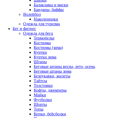
Шапки
Балаклавы и маски
Банданы, баффы
Волейбол
Наколенники
Одежда для туризма
Бег и фитнес
Одежда для бега
Термобелье
Костюмы
Костюмы (зима)
Куртки
Куртки зима
Штаны
Беговые штаны весна, лето, осень
Беговые штаны зима
Безрукавки, жилеты
Тайтсы
Толстовки
Кофты, джемперы
Майки
Футболки
Шорты
Топы
Кепки, бейсболки