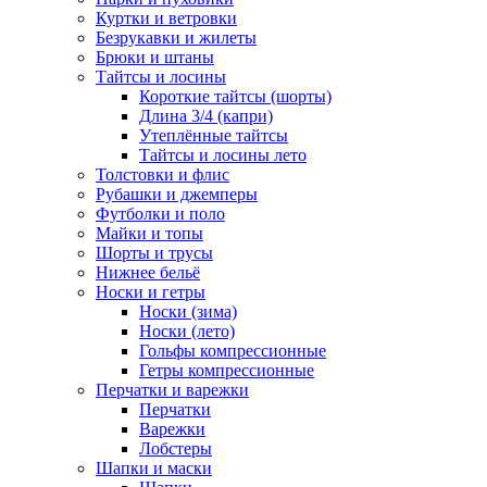
Куртки и ветровки
Безрукавки и жилеты
Брюки и штаны
Тайтсы и лосины
Короткие тайтсы (шорты)
Длина 3/4 (капри)
Утеплённые тайтсы
Тайтсы и лосины лето
Толстовки и флис
Рубашки и джемперы
Футболки и поло
Майки и топы
Шорты и трусы
Нижнее бельё
Носки и гетры
Носки (зима)
Носки (лето)
Гольфы компрессионные
Гетры компрессионные
Перчатки и варежки
Перчатки
Варежки
Лобстеры
Шапки и маски