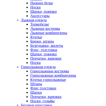
Нижнее белье
Носки
Шапки, повязки
Аксессуары
Лыжная одежда
Термобелье
Лыжные костюмы
Лыжные комбинезоны
Куртки
Брюки, штаны
Безрукавки, жилеты
Флис, толстовки
Шапки, повязки
Перчатки, варежки
Носки
Горнолыжная одежда
Горнолыжные костюмы
Горнолыжные комбинезоны
Куртки горнолыжные
Штаны
Флис,толстовки
Шапки
Перчатки, варежки
Носки, гольфы
Беговые кроссовки