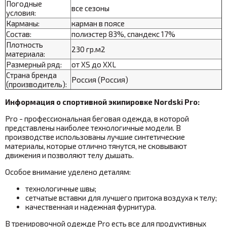
Погодные
все сезоны
условия:
Карманы:
карман в поясе
Состав:
полиэстер 83%, спандекс 17%
Плотность
230 гр.м2
материала:
Размерный ряд:
от XS до XXL
Страна бренда
Россия (Россия)
(производитель):
Информация о спортивной экипировке Nordski Pro:
Pro - профессиональная беговая одежда, в которой
представлены наиболее технологичные модели. В
производстве использованы лучшие синтетические
материалы, которые отлично тянутся, не сковывают
движения и позволяют телу дышать.
Особое внимание уделено деталям:
технологичные швы;
сетчатые вставки для лучшего притока воздуха к телу;
качественная и надежная фурнитура.
В тренировочной одежде Pro есть все для продуктивных