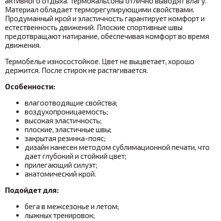
активного отдыха. Термокальсоны отлично выводят влагу.
Материал обладает терморегулирующими свойствами.
Продуманный крой и эластичность гарантирует комфорт и
естественность движений.
Плоские спортивные швы
предотвращают натирание, обеспечивая комфорт во время
движения.
Термобелье износостойкое. Цвет не выцветает, хорошо
держится. После стирок не растягивается.
Особенности:
влагоотводящие свойства;
воздухопроницаемость;
высокая эластичность;
плоские, эластичные швы;
закрытая резинка-пояс;
дизайн нанесен методом сублимационной печати, что
дает глубокий и стойкий цвет;
прилегающий силуэт;
анатомический крой.
Подойдет для:
бега в межсезонье и летом;
лыжных тренировок;