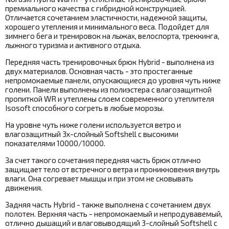
премиального качества с гибридной конструкцией.
Отличается сочетанием эластичности, надежной защиты,
хорошего утепления и минимального веса. Подойдет для
зимнего бега и тренировок на лыжах, велоспорта, треккинга,
лыжного туризма и активного отдыха.
Передняя часть тренировочных брюк Hybrid - выполнена из
двух материалов. Основная часть - это простеганные
непромокаемые панели, опускающиеся до уровня чуть ниже
голени. Панели выполнены из полиэстера с влагозащитной
пропиткой WR и утеплены слоем современного утеплителя
Isosoft способного согреть в любые морозы.
На уровне чуть ниже голени используется ветро и
влагозащитный 3х-слойный Softshell с высокими
показателями 10000/10000.
За счет такого сочетания передняя часть брюк отлично
защищает тело от встречного ветра и проникновения внутрь
влаги. Она согревает мышцы и при этом не сковывать
движения.
Задняя часть Hybrid - также выполнена с сочетанием двух
полотен. Верхняя часть - непромокаемый и непродувавемый,
отлично дышащий и влаговыводящий 3-слойный Softshell с