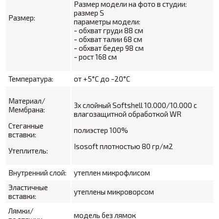
Размер модели на фото в студии:
размер S
Размер:
параметры модели:
- обхват груди 88 см
- обхват талии 68 см
- обхват бедер 98 см
- рост 168 см
Температура:
от +5°С до -20°С
Материал/
3х слойный Softshell
10.000/10.000 с
Мембрана:
влагозащитной обработкой WR
Стеганные
полиэстер 100%
вставки:
Isosoft плотностью 80 гр/м2
Утеплитель:
Внутренний слой:
утеплен микрофлисом
Эластичные
утеплены микроворсом
вставки:
Лямки/
модель без лямок