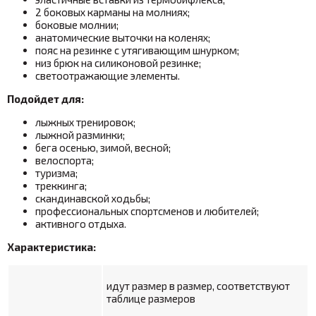
2 боковых карманы на молниях;
боковые молнии;
анатомические выточки на коленях;
пояс на резинке с утягивающим шнурком;
низ брюк на силиконовой резинке;
светоотражающие элементы.
Подойдет для:
лыжных тренировок;
лыжной разминки;
бега осенью, зимой, весной;
велоспорта;
туризма;
треккинга;
скандинавской ходьбы;
профессиональных спортсменов и любителей;
активного отдыха.
Характеристика:
идут размер в размер, соответствуют
таблице размеров