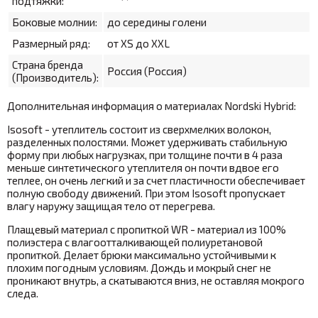
подтяжки:
Боковые молнии:
до середины голени
Размерный ряд:
от XS до XXL
Страна бренда
Россия (Россия)
(Производитель):
Дополнительная информация о материалах Nordski Hybrid:
Isosoft - утеплитель состоит из сверхмелких волокон,
разделенных полостями. Может удерживать стабильную
форму при любых нагрузках, при толщине почти в 4 раза
меньше
синтетического утеплителя
он почти вдвое его
теплее, он очень легкий и за счет пластичности обеспечивает
полную свободу движений. При этом Isosoft пропускает
влагу наружу защищая тело от перегрева.
Плащевый материал с пропиткой WR - материал из 100%
полиэстера с влагоотталкивающей полиуретановой
пропиткой. Делает брюки максимально устойчивыми к
плохим погодным условиям. Дождь и мокрый снег не
проникают внутрь, а скатываются вниз, не оставляя мокрого
следа.