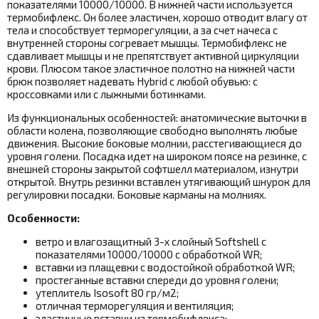
показателями 10000/10000. В нижней части используется
термобифлекс. Он более эластичен, хорошо отводит влагу от
тела и способствует терморегуляции, а за счет начеса с
внутренней стороны согревает мышцы. Термобифлекс не
сдавливает мышцы и не препятствует активной циркуляции
крови. Плюсом такое эластичное полотно на нижней части
брюк позволяет надевать Hybrid с любой обувью: с
кроссовками или с лыжными ботинками.
Из функциональных особенностей: анатомические выточки в
области колена, позволяющие свободно выполнять любые
движения. Высокие боковые молнии, расстегивающиеся до
уровня голени. Посадка идет на широком поясе на резинке, с
внешней стороны закрытой софтшелл материалом, изнутри
открытой. Внутрь резинки вставлен утягивающий шнурок для
регулировки посадки. Боковые карманы на молниях.
Особенности:
ветро и влагозащитный 3-х слойный Softshell с
показателями 10000/10000 с обработкой WR;
вставки из плащевки с водостойкой обработкой WR;
простеганные вставки спереди до уровня голени;
утеплитель Isosoft 80 гр/м2;
отличная терморегуляция и вентиляция;
эластичные вставки из термобифлекса;