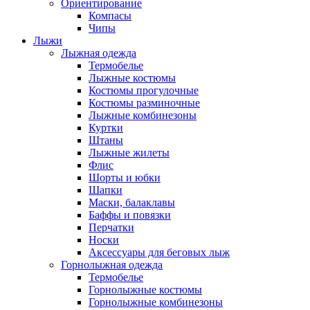
Ориентирование
Компасы
Чипы
Лыжи
Лыжная одежда
Термобелье
Лыжные костюмы
Костюмы прогулочные
Костюмы разминочные
Лыжные комбинезоны
Куртки
Штаны
Лыжные жилеты
Флис
Шорты и юбки
Шапки
Маски, балаклавы
Баффы и повязки
Перчатки
Носки
Аксессуары для беговых лыж
Горнолыжная одежда
Термобелье
Горнолыжные костюмы
Горнолыжные комбинезоны