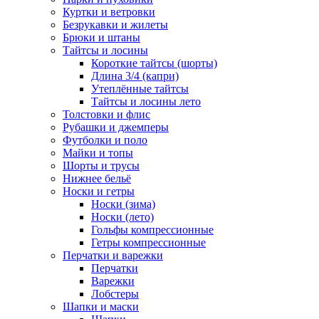
Куртки и ветровки
Безрукавки и жилеты
Брюки и штаны
Тайтсы и лосины
Короткие тайтсы (шорты)
Длина 3/4 (капри)
Утеплённые тайтсы
Тайтсы и лосины лето
Толстовки и флис
Рубашки и джемперы
Футболки и поло
Майки и топы
Шорты и трусы
Нижнее бельё
Носки и гетры
Носки (зима)
Носки (лето)
Гольфы компрессионные
Гетры компрессионные
Перчатки и варежки
Перчатки
Варежки
Лобстеры
Шапки и маски