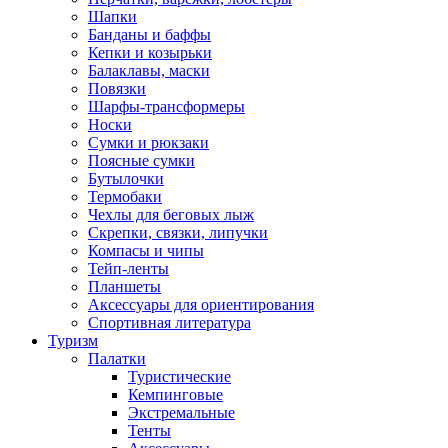
Шапки
Банданы и баффы
Кепки и козырьки
Балаклавы, маски
Повязки
Шарфы-трансформеры
Носки
Сумки и рюкзаки
Поясные сумки
Бутылочки
Термобаки
Чехлы для беговых лыж
Скрепки, связки, липучки
Компасы и чипы
Тейп-ленты
Планшеты
Аксессуары для ориентирования
Спортивная литература
Туризм
Палатки
Туристические
Кемпинговые
Экстремальные
Тенты