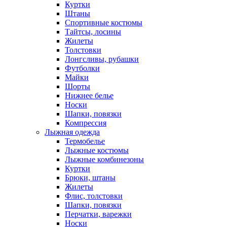
Куртки
Штаны
Спортивные костюмы
Тайтсы, лосины
Жилеты
Толстовки
Лонгсливы, рубашки
Футболки
Майки
Шорты
Нижнее белье
Носки
Шапки, повязки
Компрессия
Лыжная одежда
Термобелье
Лыжные костюмы
Лыжные комбинезоны
Куртки
Брюки, штаны
Жилеты
Флис, толстовки
Шапки, повязки
Перчатки, варежки
Носки