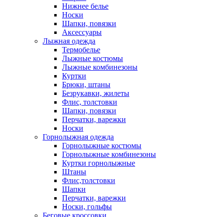
Нижнее белье
Носки
Шапки, повязки
Аксессуары
Лыжная одежда
Термобелье
Лыжные костюмы
Лыжные комбинезоны
Куртки
Брюки, штаны
Безрукавки, жилеты
Флис, толстовки
Шапки, повязки
Перчатки, варежки
Носки
Горнолыжная одежда
Горнолыжные костюмы
Горнолыжные комбинезоны
Куртки горнолыжные
Штаны
Флис,толстовки
Шапки
Перчатки, варежки
Носки, гольфы
Беговые кроссовки