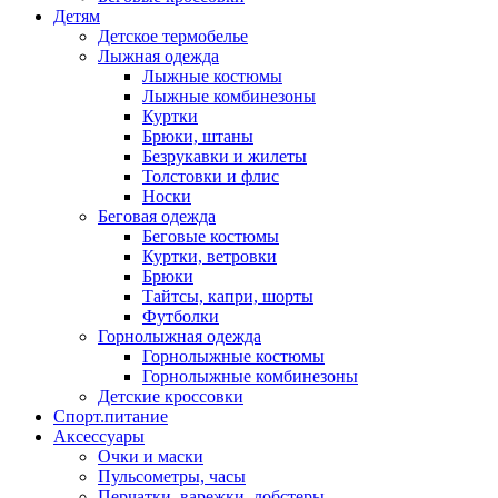
Детям
Детское термобелье
Лыжная одежда
Лыжные костюмы
Лыжные комбинезоны
Куртки
Брюки, штаны
Безрукавки и жилеты
Толстовки и флис
Носки
Беговая одежда
Беговые костюмы
Куртки, ветровки
Брюки
Тайтсы, капри, шорты
Футболки
Горнолыжная одежда
Горнолыжные костюмы
Горнолыжные комбинезоны
Детские кроссовки
Спорт.питание
Аксессуары
Очки и маски
Пульсометры, часы
Перчатки, варежки, лобстеры