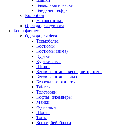
Шапки
Балаклавы и маски
Банданы, баффы
Волейбол
Наколенники
Одежда для туризма
Бег и фитнес
Одежда для бега
Термобелье
Костюмы
Костюмы (зима)
Куртки
Куртки зима
Штаны
Беговые штаны весна, лето, осень
Беговые штаны зима
Безрукавки, жилеты
Тайтсы
Толстовки
Кофты, джемперы
Майки
Футболки
Шорты
Топы
Кепки, бейсболки