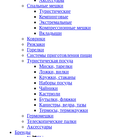
Аксессуары
Спальные мешки
Туристические
Кемпинговые
Экстремальные
Компрессионные мешки
Вкладыши
Коврики
Рюкзаки
Горелки
Системы приготовления пищи
Туристическая посуда
Миски, тарелки
Ложки, вилки
Кружки, стаканы
Наборы посуды
Чайники
Кастрюли
Бутылки, фляжки
Канистры, ведра, тазы
Термосы, термокружки
Гермомешки
Телескопические палки
Аксессуары
Бренды