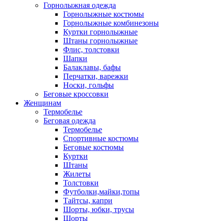
Горнолыжная одежда
Горнолыжные костюмы
Горнолыжные комбинезоны
Куртки горнолыжные
Штаны горнолыжные
Флис, толстовки
Шапки
Балаклавы, бафы
Перчатки, варежки
Носки, гольфы
Беговые кроссовки
Женщинам
Термобелье
Беговая одежда
Термобелье
Спортивные костюмы
Беговые костюмы
Куртки
Штаны
Жилеты
Толстовки
Футболки,майки,топы
Тайтсы, капри
Шорты, юбки, трусы
Шорты