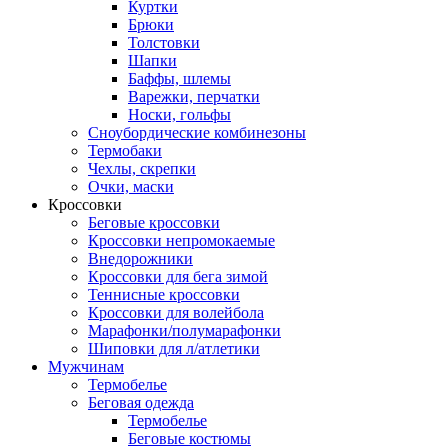
Куртки
Брюки
Толстовки
Шапки
Баффы, шлемы
Варежки, перчатки
Носки, гольфы
Сноубордические комбинезоны
Термобаки
Чехлы, скрепки
Очки, маски
Кроссовки
Беговые кроссовки
Кроссовки непромокаемые
Внедорожники
Кроссовки для бега зимой
Теннисные кроссовки
Кроссовки для волейбола
Марафонки/полумарафонки
Шиповки для л/атлетики
Мужчинам
Термобелье
Беговая одежда
Термобелье
Беговые костюмы