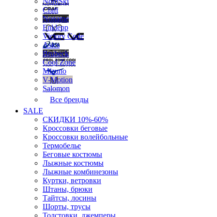
NordSki
Craft
Noname
Enklepp
Victory Code
Asics
Brubeck
Cool Zone
Mizuno
V-Motion
Salomon
Все бренды
SALE
СКИДКИ 10%-60%
Кроссовки беговые
Кроссовки волейбольные
Термобелье
Беговые костюмы
Лыжные костюмы
Лыжные комбинезоны
Куртки, ветровки
Штаны, брюки
Тайтсы, лосины
Шорты, трусы
Толстовки, джемперы