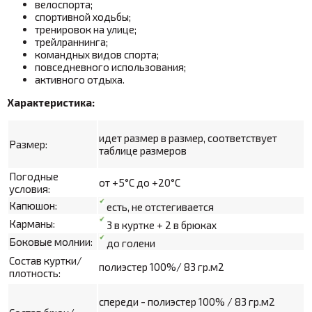
велоспорта;
спортивной ходьбы;
тренировок на улице;
трейлраннинга;
командных видов спорта;
повседневного использования;
активного отдыха.
Характеристика:
идет размер в размер, соответствует
Размер:
таблице размеров
Погодные
от +5°С до +20°С
условия:
Капюшон:
есть, не отстегивается
Карманы:
3 в куртке + 2 в брюках
Боковые молнии:
до голени
Состав куртки/
полиэстер 100%/ 83 гр.м2
плотность:
спереди - полиэстер 100% / 83 гр.м2