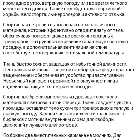
прохладное утро, ветреную погоду или во время легкого
моросящего дождя. Также подойдет для спортивной
ходьбы, велоспорта, лыжероллеров и активного отдыха.
Спортивная ветровка выполнена из технологичного
материала, который эффективно отводит влагу от тела,
обеспечивая комфорт даже во время интенсивных
тренировок. Низ рукавов на резинке гарантирует плотную
посадку, а дополнительная вентиляция на спине
способствует поддержанию оптимальной температуры.
Ткань быстро сохнет, защищая от избыточной влажности.
Центральная молния с защитой подбородка предотвращает
защемление и обеспечивает удобство при застегивании.
Несъемный капюшон с резинкой по окружности лица
надежно защищает от ветра и непогоды.
Спортивные брюки выполнены из дышащего легкого
материала с ветрозащитой спереди. Ткань создает чувство
прохлады, оставляет тело сухим при тренировках в теплую и
жаркую погоду. Задняя часть выполнена из эластичного
бифлекса с мягким внутренним слоем для свободы
движений и лучшего влагоотвода.
По бокам два вместительных кармана на молниях. Для