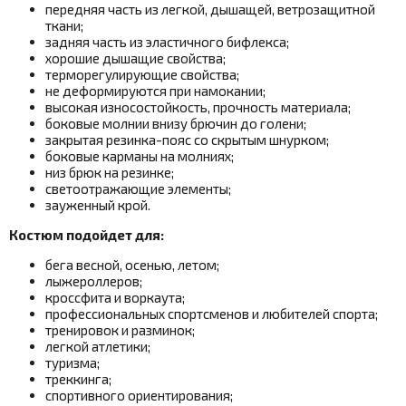
передняя часть из легкой, дышащей, ветрозащитной
ткани;
задняя часть из эластичного бифлекса;
хорошие дышащие свойства;
терморегулирующие свойства;
не деформируются при намокании;
высокая износостойкость, прочность материала;
боковые молнии внизу брючин до голени;
закрытая резинка-пояс со скрытым шнурком
;
боковые карманы на молниях;
низ брюк на резинке;
светоотражающие элементы;
зауженный крой.
Костюм подойдет для:
бега весной, осенью, летом;
лыжероллеров;
кроссфита и воркаута;
профессиональных спортсменов и любителей спорта;
тренировок и разминок;
легкой атлетики;
туризма;
треккинга;
спортивного ориентирования;