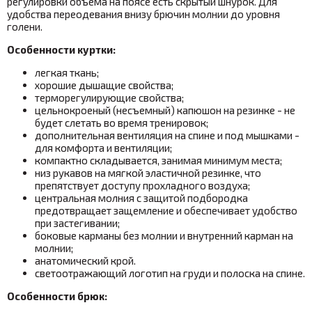
регулировки объема на поясе есть скрытый шнурок. Для
удобства переодевания внизу брючин молнии до уровня
голени.
Особенности куртки:
легкая ткань;
хорошие дышащие свойства;
терморегулирующие свойства;
цельнокроеный (несъемный) капюшон на резинке - не
будет слетать во время тренировок;
дополнительная вентиляция на спине и под мышками -
для комфорта и вентиляции;
компактно складывается, занимая минимум места;
низ рукавов на мягкой эластичной резинке, что
препятствует доступу прохладного воздуха;
центральная молния с защитой подбородка
предотвращает защемление и обеспечивает удобство
при застегивании;
боковые карманы без молнии и внутренний карман на
молнии;
анатомический крой.
светоотражающий логотип на груди и полоска на спине.
Особенности брюк: