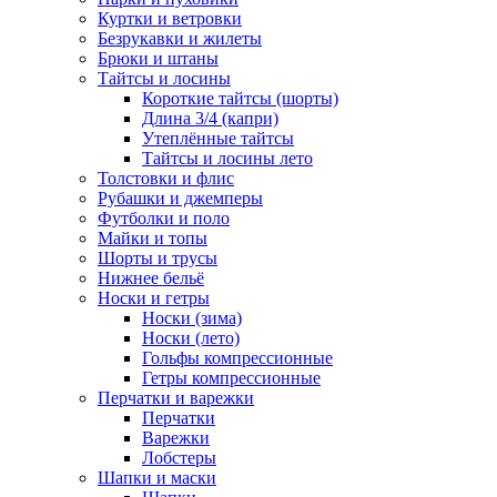
Куртки и ветровки
Безрукавки и жилеты
Брюки и штаны
Тайтсы и лосины
Короткие тайтсы (шорты)
Длина 3/4 (капри)
Утеплённые тайтсы
Тайтсы и лосины лето
Толстовки и флис
Рубашки и джемперы
Футболки и поло
Майки и топы
Шорты и трусы
Нижнее бельё
Носки и гетры
Носки (зима)
Носки (лето)
Гольфы компрессионные
Гетры компрессионные
Перчатки и варежки
Перчатки
Варежки
Лобстеры
Шапки и маски