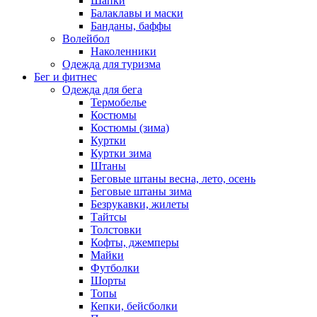
Шапки
Балаклавы и маски
Банданы, баффы
Волейбол
Наколенники
Одежда для туризма
Бег и фитнес
Одежда для бега
Термобелье
Костюмы
Костюмы (зима)
Куртки
Куртки зима
Штаны
Беговые штаны весна, лето, осень
Беговые штаны зима
Безрукавки, жилеты
Тайтсы
Толстовки
Кофты, джемперы
Майки
Футболки
Шорты
Топы
Кепки, бейсболки